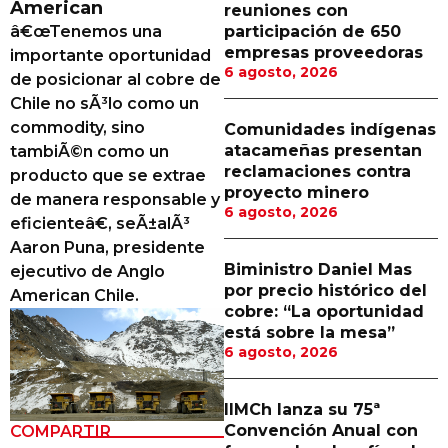
American
reuniones con
Proveedores
â€œTenemos una
participación de 650
empresas proveedoras
importante oportunidad
Canal Digital
6 agosto, 2026
de posicionar al cobre de
Columnas de Opinión
Chile no sÃ³lo como un
commodity, sino
Comunidades indígenas
Designaciones
atacameñas presentan
tambiÃ©n como un
reclamaciones contra
producto que se extrae
Calendario de Eventos
proyecto minero
de manera responsable y
6 agosto, 2026
Revistas Digital
eficienteâ€, seÃ±alÃ³
Aaron Puna, presidente
Siguenos
Biministro Daniel Mas
ejecutivo de Anglo
por precio histórico del
American Chile.
cobre: “La oportunidad
está sobre la mesa”
6 agosto, 2026
IIMCh lanza su 75ª
Convención Anual con
COMPARTIR