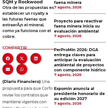
SQM y Rockwood
faena minera
Proveedores
7 agosto, 2026
Otra de las propuestas es
establecer un royalty a
Canal Digital
las futuras faenas que
Proyecto para reactivar
Columnas de Opinión
extraerÃ¡n el mineral,
faena minera inicia su
como ya funciona con el
evaluación ambiental
Designaciones
7 agosto, 2026
cobre.
Calendario de Eventos
COMPARTIR
PerProMin 2026: DGA
Revistas Digital
entrega claves para
anticipar la evaluación
Siguenos
ambiental de proyectos
con componente hídrico
7 agosto, 2026
(Diario Financiero)
Una
propuesta para que Corfo
Expomin anuncia al
presidente honorario de
revise los contratos que
su edición 2027
mantiene vigentes con
7 agosto, 2026