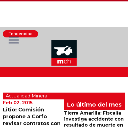
Tendencias
Actualidad Minera
Actualidad Minera
Minería Superficie
Feb 02, 2015
Lo último del mes
Litio: Comisión
Tierra Amarilla: Fiscalía
propone a Corfo
Minerí­a Subterránea
investiga accidente con
revisar contratos con
resultado de muerte en