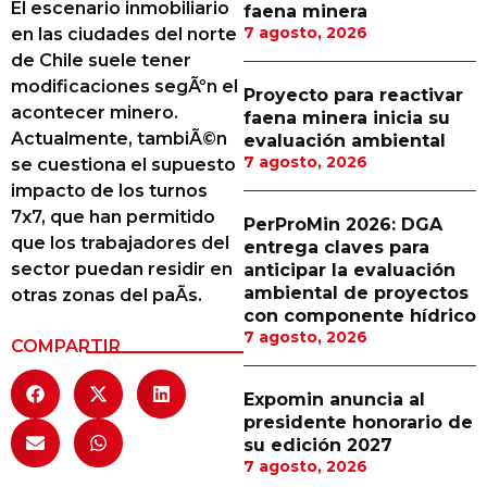
El escenario inmobiliario
faena minera
Proveedores
7 agosto, 2026
en las ciudades del norte
de Chile suele tener
Canal Digital
modificaciones segÃºn el
Proyecto para reactivar
Columnas de Opinión
acontecer minero.
faena minera inicia su
Actualmente, tambiÃ©n
evaluación ambiental
Designaciones
7 agosto, 2026
se cuestiona el supuesto
impacto de los turnos
Calendario de Eventos
7x7, que han permitido
PerProMin 2026: DGA
Revistas Digital
que los trabajadores del
entrega claves para
sector puedan residir en
anticipar la evaluación
Siguenos
ambiental de proyectos
otras zonas del paÃ­s.
con componente hídrico
7 agosto, 2026
COMPARTIR
Expomin anuncia al
presidente honorario de
su edición 2027
7 agosto, 2026