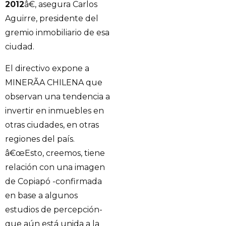
2012
â€, asegura Carlos
Aguirre, presidente del
gremio inmobiliario de esa
ciudad.
El directivo expone a
MINERÃA CHILENA que
observan una tendencia a
invertir en inmuebles en
otras ciudades, en otras
regiones del país.
â€œEsto, creemos, tiene
relación con una imagen
de Copiapó -confirmada
en base a algunos
estudios de percepción-
que aún está unida a la