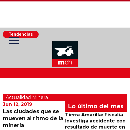
Tendencias
Actualidad Minera
Actualidad Minera
Minería Superficie
Jun 12, 2019
Lo último del mes
Las ciudades que se
Tierra Amarilla: Fiscalía
mueven al ritmo de la
Minerí­a Subterránea
investiga accidente con
minería
resultado de muerte en