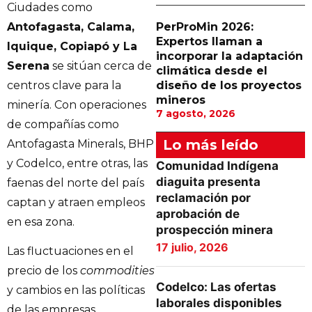
Ciudades como
Antofagasta, Calama,
PerProMin 2026:
Expertos llaman a
Iquique, Copiapó y La
incorporar la adaptación
Serena
se sitúan cerca de
climática desde el
centros clave para la
diseño de los proyectos
mineros
minería. Con operaciones
7 agosto, 2026
de compañías como
Lo más leído
Antofagasta Minerals, BHP
y Codelco, entre otras, las
Comunidad Indígena
diaguita presenta
faenas del norte del país
reclamación por
captan y atraen empleos
aprobación de
en esa zona.
prospección minera
17 julio, 2026
Las fluctuaciones en el
precio de los
commodities
Codelco: Las ofertas
y cambios en las políticas
laborales disponibles
de las empresas