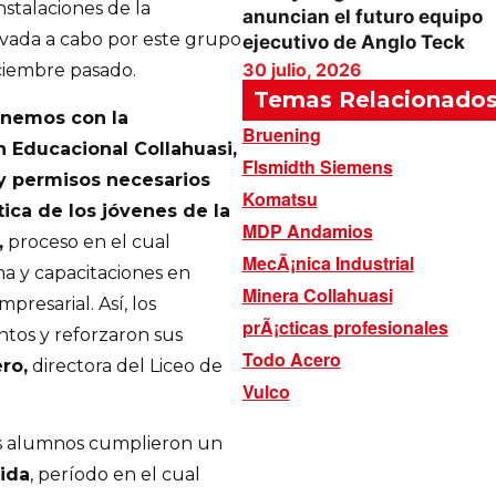
stalaciones de la
anuncian el futuro equipo
evada a cabo por este grupo
ejecutivo de Anglo Teck
30 julio, 2026
ciembre pasado.
Temas Relacionado
enemos con la
Bruening
n Educacional Collahuasi,
Flsmidth Siemens
 y permisos necesarios
Komatsu
tica de los jóvenes de la
MDP Andamios
,
proceso en el cual
MecÃ¡nica Industrial
na y capacitaciones en
Minera Collahuasi
presarial. Así, los
prÃ¡cticas profesionales
ntos y reforzaron sus
Todo Acero
ro,
directora del Liceo de
Vulco
os alumnos cumplieron un
ida
, período en el cual