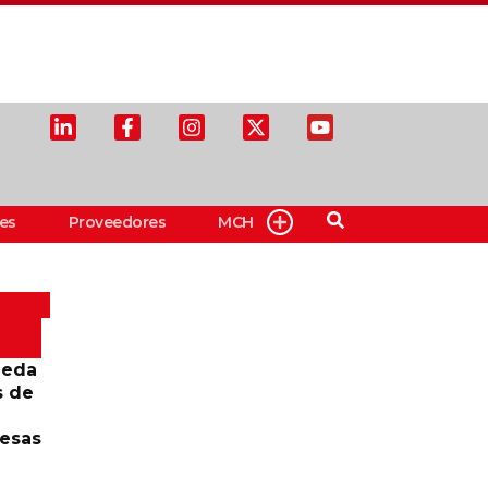
es
Proveedores
MCH
ueda
s de
resas