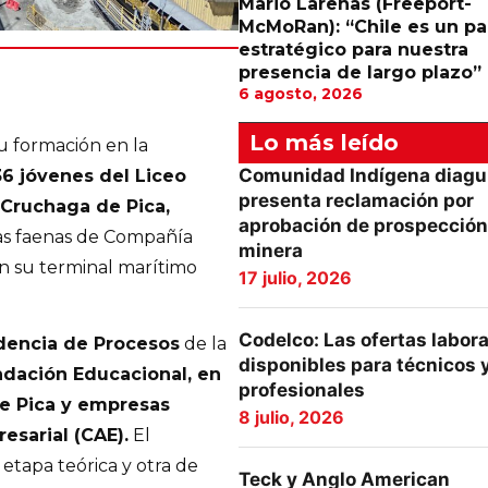
Mario Larenas (Freeport-
McMoRan): “Chile es un pa
estratégico para nuestra
presencia de largo plazo”
6 agosto, 2026
Lo más leído
u formación en la
Comunidad Indígena diagu
36 jóvenes del Liceo
presenta reclamación por
 Cruchaga de Pica,
aprobación de prospección
las faenas de Compañía
minera
en su terminal marítimo
17 julio, 2026
Codelco: Las ofertas labor
dencia de Procesos
de la
disponibles para técnicos 
dación Educacional, en
profesionales
de Pica y empresas
8 julio, 2026
esarial (CAE).
El
etapa teórica y otra de
Teck y Anglo American