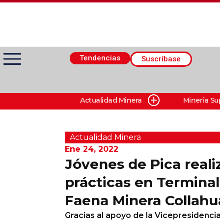
Tendencias
Suscríbase
Actualidad Minera
Minería Su
Actualidad Minera
Minería Superficie
Actualidad Minera
Ene 24, 2022
Jóvenes de Pica reali
Minerí­a Subterránea
prácticas en Terminal
Faena Minera Collahu
Proveedores
Gracias al apoyo de la Vicepresidenc
Canal Digital