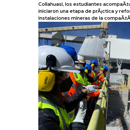
Collahuasi, los estudiantes acompaÃ
Columnas de Opinión
iniciaron una etapa de prÃ¡ctica y ref
instalaciones mineras de la compaÃ±Ã­
Designaciones
Calendario de Eventos
Revistas Digital
Siguenos