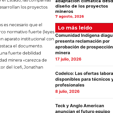
e el Estado, las compañías
adaptación climática desd
diseño de los proyectos
sarrollan los proyectos
mineros
7 agosto, 2026
os es necesario que el
Lo más leído
o normativo fuerte (leyes
Comunidad Indígena diagu
un aparato institucional con
presenta reclamación por
destaca el documento.
aprobación de prospección
minera
una fuerte debilidad
17 julio, 2026
vidad minera «carezca de
or del Icefi, Jonathan
Codelco: Las ofertas labor
disponibles para técnicos 
profesionales
8 julio, 2026
Teck y Anglo American
anuncian el futuro equipo