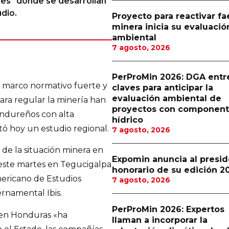
es" donde se desarrollan
dio.
Proyecto para reactivar f
minera inicia su evaluació
ambiental
7 agosto, 2026
PerProMin 2026: DGA entr
n marco normativo fuerte y
claves para anticipar la
evaluación ambiental de
para regular la minería han
proyectos con componen
ondureños con alta
hídrico
tó hoy un estudio regional.
7 agosto, 2026
de la situación minera en
Expomin anuncia al presi
este martes en Tegucigalpa
honorario de su edición 2
mericano de Estudios
7 agosto, 2026
ernamental Ibis.
PerProMin 2026: Expertos
a en Honduras «ha
llaman a incorporar la