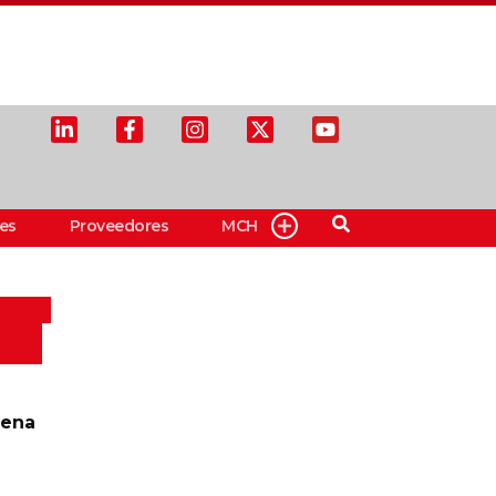
es
Proveedores
MCH
aena