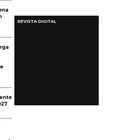
aena
n
REVISTA DIGITAL
ega
te
dente
027