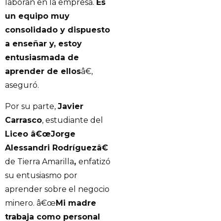
laboran en la empresa.
Es
un equipo muy
consolidado y dispuesto
a enseñar y, estoy
entusiasmada de
aprender de ellos
â€,
aseguró.
Por su parte,
Javier
Carrasco
, estudiante del
Liceo â€œJorge
Alessandri Rodríguezâ€
de Tierra Amarilla
,
enfatizó
su entusiasmo por
aprender sobre el negocio
minero. â€œ
Mi madre
trabaja como personal