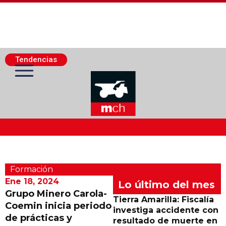
Tendencias
Actualidad Minera
Formación
Minería Superficie
Ene 18, 2024
Lo último del mes
Grupo Minero Carola-
Tierra Amarilla: Fiscalía
Coemin inicia periodo
Minerí­a Subterránea
investiga accidente con
de prácticas y
resultado de muerte en