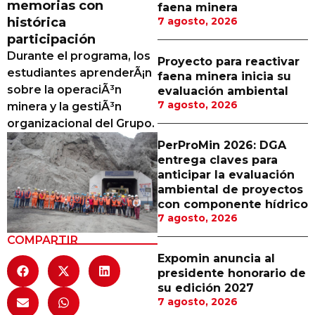
memorias con
faena minera
Proveedores
histórica
7 agosto, 2026
participación
Canal Digital
Durante el programa, los
Proyecto para reactivar
Columnas de Opinión
estudiantes aprenderÃ¡n
faena minera inicia su
sobre la operaciÃ³n
evaluación ambiental
Designaciones
7 agosto, 2026
minera y la gestiÃ³n
organizacional del Grupo.
Calendario de Eventos
PerProMin 2026: DGA
Revistas Digital
entrega claves para
anticipar la evaluación
Siguenos
ambiental de proyectos
con componente hídrico
7 agosto, 2026
COMPARTIR
Expomin anuncia al
presidente honorario de
su edición 2027
7 agosto, 2026