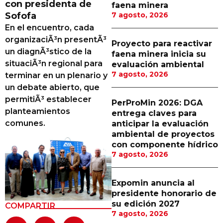
con presidenta de
faena minera
Proveedores
Sofofa
7 agosto, 2026
En el encuentro, cada
Canal Digital
organizaciÃ³n presentÃ³
Proyecto para reactivar
Columnas de Opinión
un diagnÃ³stico de la
faena minera inicia su
situaciÃ³n regional para
evaluación ambiental
Designaciones
7 agosto, 2026
terminar en un plenario y
un debate abierto, que
Calendario de Eventos
permitiÃ³ establecer
PerProMin 2026: DGA
Revistas Digital
planteamientos
entrega claves para
comunes.
anticipar la evaluación
Siguenos
ambiental de proyectos
con componente hídrico
7 agosto, 2026
Expomin anuncia al
presidente honorario de
su edición 2027
COMPARTIR
7 agosto, 2026