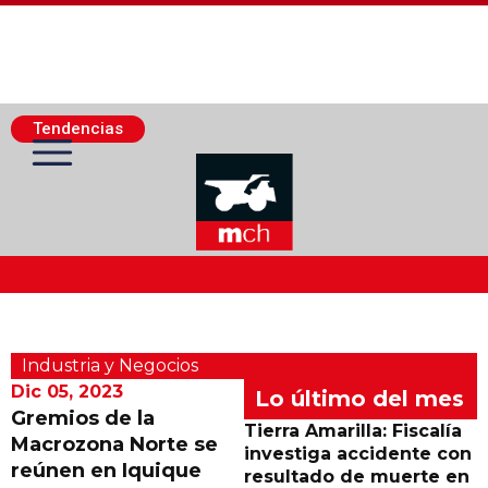
Tendencias
Actualidad Minera
Industria y Negocios
Minería Superficie
Dic 05, 2023
Lo último del mes
Gremios de la
Tierra Amarilla: Fiscalía
Macrozona Norte se
Minerí­a Subterránea
investiga accidente con
reúnen en Iquique
resultado de muerte en