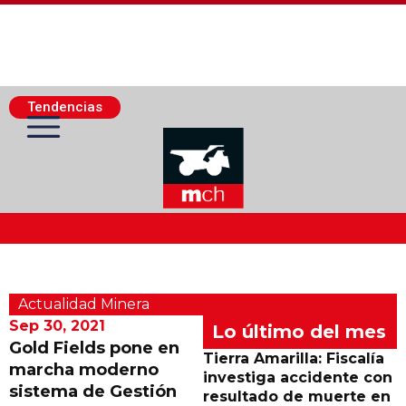
Tendencias
Actualidad Minera
Actualidad Minera
Minería Superficie
Sep 30, 2021
Lo último del mes
Gold Fields pone en
Tierra Amarilla: Fiscalía
marcha moderno
Minerí­a Subterránea
investiga accidente con
sistema de Gestión
resultado de muerte en