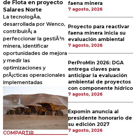
de Flota en proyecto
faena minera
Proveedores
Salares Norte
7 agosto, 2026
La tecnologÃ­a,
Canal Digital
desarrollada por Wenco,
Proyecto para reactivar
Columnas de Opinión
contribuirÃ¡ a
faena minera inicia su
perfeccionar la gestiÃ³n
evaluación ambiental
Designaciones
7 agosto, 2026
minera, identificar
oportunidades de mejora
Calendario de Eventos
y medir las
PerProMin 2026: DGA
Revistas Digital
optimizaciones y
entrega claves para
prÃ¡cticas operacionales
anticipar la evaluación
Siguenos
ambiental de proyectos
implementadas
con componente hídrico
7 agosto, 2026
Expomin anuncia al
presidente honorario de
su edición 2027
7 agosto, 2026
COMPARTIR