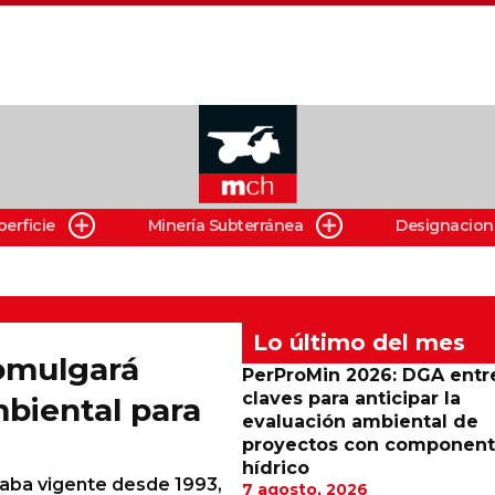
perficie
Minería Subterránea
Designacion
Lo último del mes
omulgará
PerProMin 2026: DGA entr
claves para anticipar la
biental para
evaluación ambiental de
proyectos con componen
hídrico
taba vigente desde 1993,
7 agosto, 2026