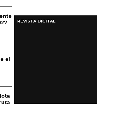
dente
REVISTA DIGITAL
027
e el
lota
ruta