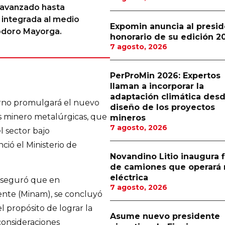
a avanzado hasta
 integrada al medio
Expomin anuncia al presi
eodoro Mayorga.
honorario de su edición 2
7 agosto, 2026
PerProMin 2026: Expertos
llaman a incorporar la
adaptación climática desd
erno promulgará el nuevo
diseño de los proyectos
 minero metalúrgicas, que
mineros
7 agosto, 2026
l sector bajo
ció el Ministerio de
Novandino Litio inaugura f
de camiones que operará 
eléctrica
 aseguró que en
7 agosto, 2026
iente (Minam), se concluyó
l propósito de lograr la
Asume nuevo presidente
 consideraciones