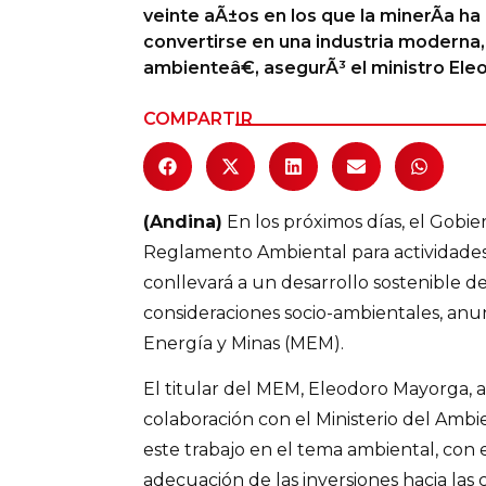
veinte aÃ±os en los que la minerÃ­a h
Columnas de Opinión
convertirse en una industria moderna,
ambienteâ€, asegurÃ³ el ministro El
Designaciones
COMPARTIR
Calendario de Eventos
Revistas Digital
(Andina)
En los próximos días, el Gobi
Siguenos
Reglamento Ambiental para actividades
conllevará a un desarrollo sostenible de
consideraciones socio-ambientales, anun
Energía y Minas (MEM).
El titular del MEM, Eleodoro Mayorga,
colaboración con el Ministerio del Amb
este trabajo en el tema ambiental, con e
adecuación de las inversiones hacia las