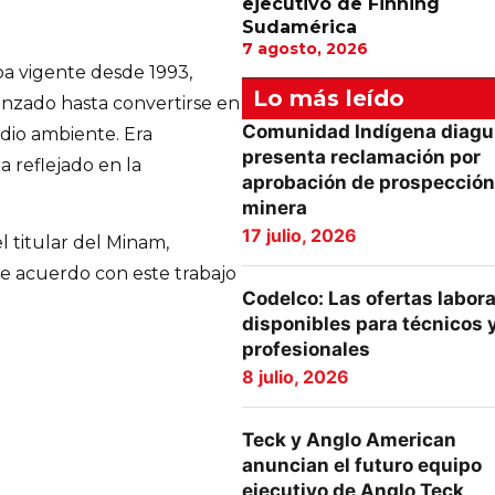
ejecutivo de Finning
Sudamérica
7 agosto, 2026
a vigente desde 1993,
Lo más leído
anzado hasta convertirse en
Comunidad Indígena diagu
dio ambiente. Era
presenta reclamación por
a reflejado en la
aprobación de prospección
minera
17 julio, 2026
 titular del Minam,
e acuerdo con este trabajo
Codelco: Las ofertas labor
disponibles para técnicos 
profesionales
8 julio, 2026
Teck y Anglo American
anuncian el futuro equipo
ejecutivo de Anglo Teck