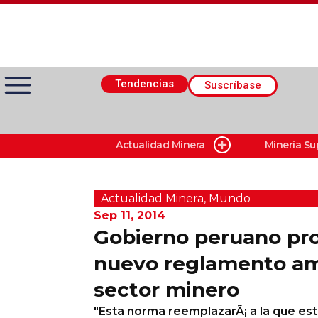
Tendencias
Suscríbase
Actualidad Minera
Minería Su
Actualidad Minera
Minería Superficie
Actualidad Minera
,
Mundo
Sep 11, 2014
Gobierno peruano pr
Minerí­a Subterránea
nuevo reglamento am
sector minero
Proveedores
"Esta norma reemplazarÃ¡ a la que es
Canal Digital