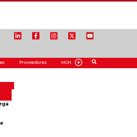
es
Proveedores
MCH
ega
te