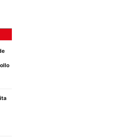
de
ollo
ita