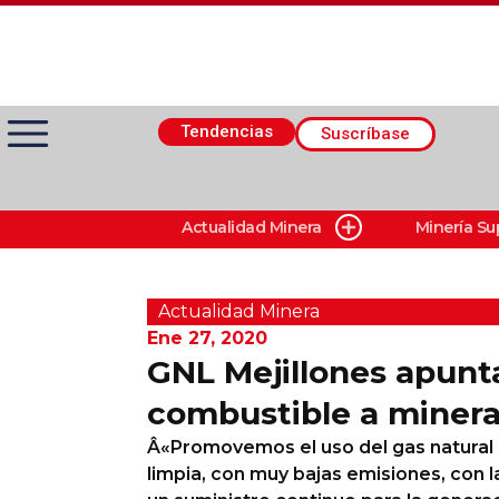
Tendencias
Suscríbase
Actualidad Minera
Minería Su
Actualidad Minera
Minería Superficie
Actualidad Minera
Ene 27, 2020
GNL Mejillones apunta
Minerí­a Subterránea
combustible a minera
Â«Promovemos el uso del gas natural
Proveedores
limpia, con muy bajas emisiones, con 
Canal Digital