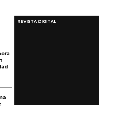
REVISTA DIGITAL
mora
n
dad
rma
e