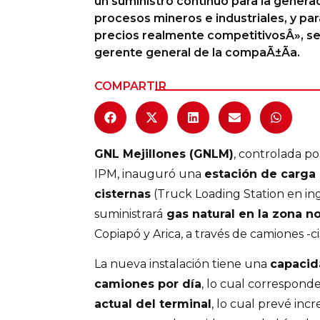
un suministro continuo para la generac
procesos mineros e industriales, y pa
Columnas de Opinión
precios realmente competitivosÂ», se
gerente general de la compaÃ±Ã­a.
Designaciones
Calendario de Eventos
COMPARTIR
Revistas Digital
Siguenos
GNL Mejillones (GNLM)
, controlada p
IPM, inauguró una
estación de carga
cisternas
(Truck Loading Station en ingl
suministrará
gas natural en la zona no
Copiapó y Arica, a través de camiones -ci
La nueva instalación tiene una
capacida
camiones por día
, lo cual correspond
actual del terminal
, lo cual prevé inc