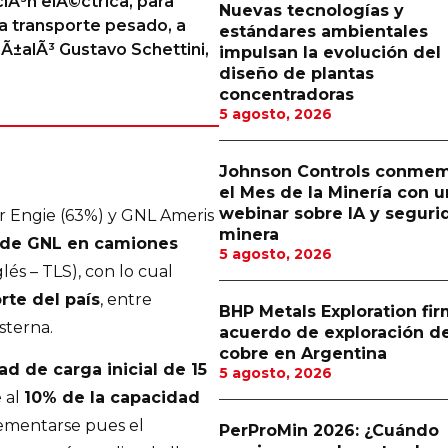
iÃ³n elÃ©ctrica, para
Nuevas tecnologías y
ra transporte pesado, a
estándares ambientales
Ã±alÃ³ Gustavo Schettini,
impulsan la evolución del
diseño de plantas
concentradoras
5 agosto, 2026
Johnson Controls conme
el Mes de la Minería con u
webinar sobre IA y seguri
or Engie (63%) y GNL Ameris
minera
 de GNL en camiones
5 agosto, 2026
és – TLS), con lo cual
rte del país
, entre
BHP Metals Exploration fi
sterna.
acuerdo de exploración d
cobre en Argentina
d de carga inicial de 15
5 agosto, 2026
e al
10% de la capacidad
rementarse pues el
PerProMin 2026: ¿Cuándo