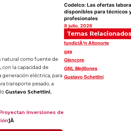
Codelco: Las ofertas labor
disponibles para técnicos 
profesionales
8 julio, 2026
Temas Relacionado
fundiciÃ³n Altonorte
gas
 natural como fuente de
Glencore
, con la capacidad de
GNL Mejillones
 generación eléctrica, para
Gustavo Schettini
para transporte pesado, a
aló
Gustavo Schettini
,
Proyectan inversiones de
sión
]Â