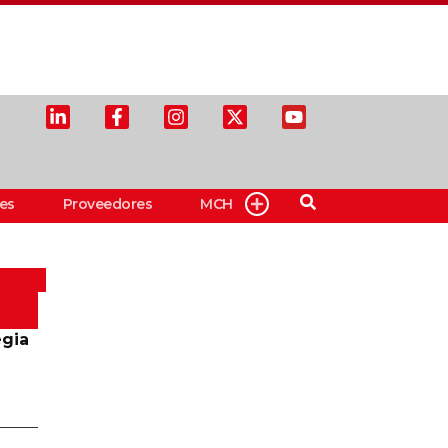
es
Proveedores
MCH
egia