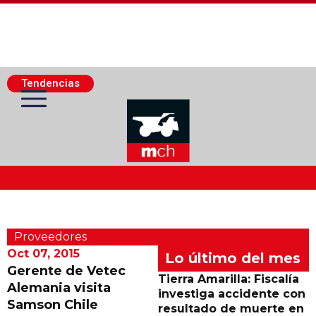
Tendencias
Actualidad Minera
Proveedores
Minería Superficie
Oct 07, 2015
Lo último del mes
Gerente de Vetec
Tierra Amarilla: Fiscalía
Alemania visita
Minerí­a Subterránea
investiga accidente con
Samson Chile
resultado de muerte en