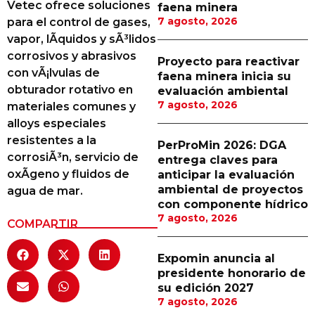
Vetec ofrece soluciones
faena minera
Proveedores
7 agosto, 2026
para el control de gases,
vapor, lÃ­quidos y sÃ³lidos
Canal Digital
corrosivos y abrasivos
Proyecto para reactivar
Columnas de Opinión
con vÃ¡lvulas de
faena minera inicia su
obturador rotativo en
evaluación ambiental
Designaciones
7 agosto, 2026
materiales comunes y
alloys especiales
Calendario de Eventos
resistentes a la
PerProMin 2026: DGA
Revistas Digital
corrosiÃ³n, servicio de
entrega claves para
oxÃ­geno y fluidos de
anticipar la evaluación
Siguenos
ambiental de proyectos
agua de mar.
con componente hídrico
7 agosto, 2026
COMPARTIR
Expomin anuncia al
presidente honorario de
su edición 2027
7 agosto, 2026