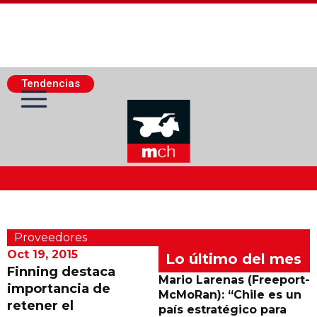
Tendencias
Actualidad Minera
Proveedores
Minería Superficie
Oct 19, 2015
Lo último del mes
Finning destaca
Mario Larenas (Freeport-
importancia de
Minerí­a Subterránea
McMoRan): “Chile es un
retener el
país estratégico para