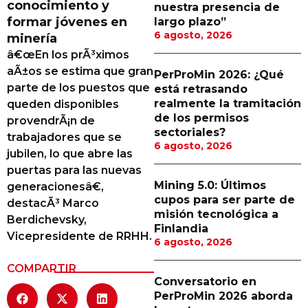
conocimiento y
nuestra presencia de
Proveedores
formar jóvenes en
largo plazo”
6 agosto, 2026
minería
Canal Digital
â€œEn los prÃ³ximos
Columnas de Opinión
aÃ±os se estima que gran
PerProMin 2026: ¿Qué
parte de los puestos que
está retrasando
Designaciones
realmente la tramitación
queden disponibles
de los permisos
provendrÃ¡n de
Calendario de Eventos
sectoriales?
trabajadores que se
6 agosto, 2026
Revistas Digital
jubilen, lo que abre las
puertas para las nuevas
Siguenos
Mining 5.0: Últimos
generacionesâ€,
cupos para ser parte de
destacÃ³ Marco
misión tecnológica a
Berdichevsky,
Finlandia
Vicepresidente de RRHH.
6 agosto, 2026
COMPARTIR
Conversatorio en
PerProMin 2026 aborda