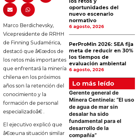
los retos y
oportunidades del
nuevo escenario
normativo
Marco Berdichevsky,
6 agosto, 2026
Vicepresidente de RRHH
de Finning Sudamérica,
PerProMin 2026: SEA fija
meta de reducir en 30%
destacó que â€œdos de
los tiempos de
los retos más importantes
evaluación ambiental
que enfrentará la minería
6 agosto, 2026
chilena en los próximos
Lo más leído
años son la retención del
Gerente general de
conocimiento y la
Minera Centinela: “El uso
formación de personal
de agua de mar sin
especializadoâ€ .
desalar ha sido
fundamental para el
El ejecutivo explicó que
desarrollo de la
â€œuna situación similar
compañía”