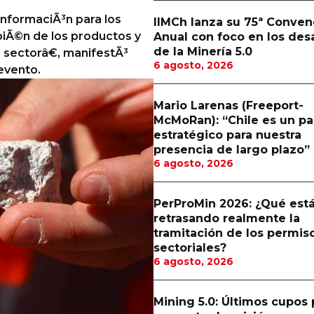
nformaciÃ³n para los
IIMCh lanza su 75ª Conven
biÃ©n de los productos y
Anual con foco en los des
de la Minería 5.0
l sectorâ€, manifestÃ³
6 agosto, 2026
 evento.
Mario Larenas (Freeport-
McMoRan): “Chile es un pa
estratégico para nuestra
presencia de largo plazo”
6 agosto, 2026
PerProMin 2026: ¿Qué est
retrasando realmente la
tramitación de los permis
sectoriales?
6 agosto, 2026
Mining 5.0: Últimos cupos 