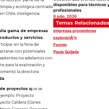
disponibles para técnicos 
limpia y ecológica centrada
profesionales
en Chile; inteligencia
8 julio, 2026
Temas Relacionado
empresas proveedoras
plia gama de empresas
exploraciÃ³n
oductos y servicios.
Fexmin
icipar en la feria de
tactarse con potenciales
Paula Quijada
asistentes los adelantos con
e para la exploración y
 comentó la directora
da
.
 de proyectos q
ue se
ejemplo: Proyecto
ecto Caldera (Cisnes