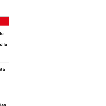
de
ollo
ita
ales