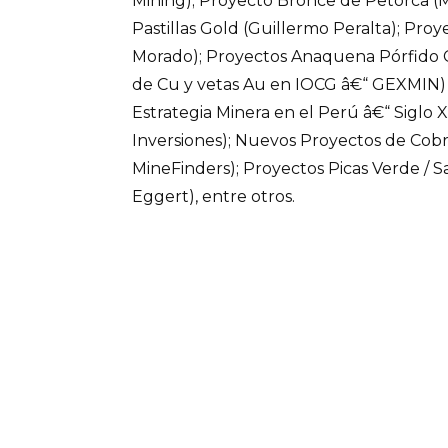
Mining); Proyecto Bronce de Petorca (
Pastillas Gold (Guillermo Peralta); Pro
Morado); Proyectos Anaquena Pórfido 
de Cu y vetas Au en IOCG â€“ GEXMIN) 
Estrategia Minera en el Perú â€“ Siglo 
Inversiones); Nuevos Proyectos de Cob
MineFinders); Proyectos Picas Verde /
Eggert), entre otros.