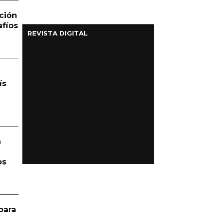
ción
afíos
REVISTA DIGITAL
ís
á
os
para