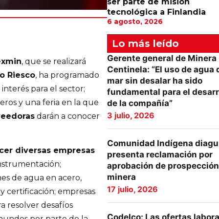
ser parte de misión
tecnológica a Finlandia
6 agosto, 2026
Lo más leído
Gerente general de Minera
exmin
, que se realizará
Centinela: “El uso de agua 
io Riesco
, ha programado
mar sin desalar ha sido
interés para el sector;
fundamental para el desarr
ros y una feria en la que
de la compañía”
3 julio, 2026
veedoras
darán a conocer
Comunidad Indígena diagu
cer diversas empresas
presenta reclamación por
instrumentación;
aprobación de prospección
minera
ones de agua en acero,
17 julio, 2026
 y certificación; empresas
a resolver desafíos
Codelco: Las ofertas labor
 mundos por parte de la