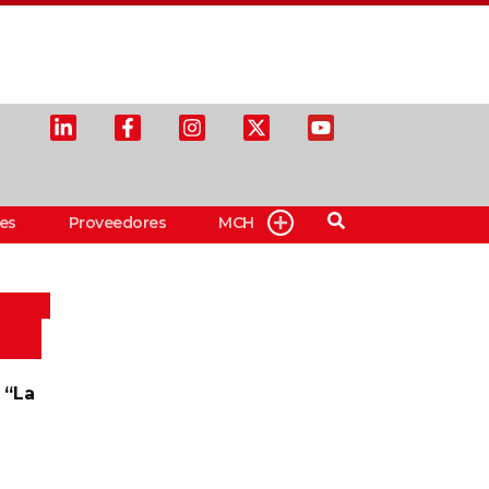
es
Proveedores
MCH
 “La