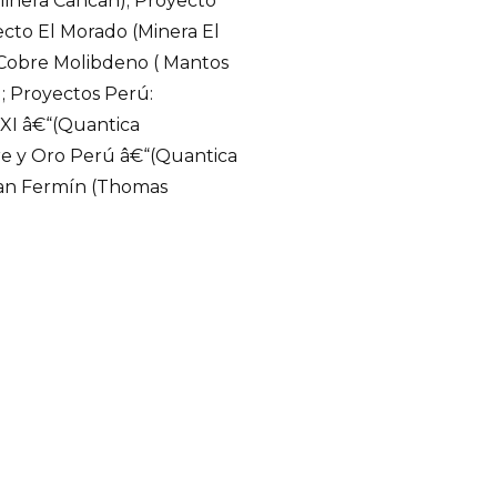
Minera Cancan); Proyecto
yecto El Morado (Minera El
Cobre Molibdeno ( Mantos
; Proyectos Perú:
XXI â€“(Quantica
re y Oro Perú â€“(Quantica
 San Fermín (Thomas