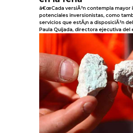
â€œCada versiÃ³n contempla mayor i
Columnas de Opinión
potenciales inversionistas, como tam
servicios que estÃ¡n a disposiciÃ³n de
Designaciones
Paula Quijada, directora ejecutiva del
Calendario de Eventos
Revistas Digital
Siguenos