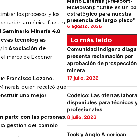
Mario Larenas (Freeport-
McMoRan): “Chile es un pa
estratégico para nuestra
imizar los procesos, y los
presencia de largo plazo”
ntegración armónica, fueron
6 agosto, 2026
l
Seminario Minería 4.0:
Lo más leído
uevas tecnologías
y la
Asociación de
Comunidad Indígena diagu
presenta reclamación por
n el marco de Exponor
aprobación de prospección
minera
17 julio, 2026
fue
Francisco Lozano,
Minerals, quien recalcó que
Codelco: Las ofertas labor
nstruir una mejor
disponibles para técnicos 
profesionales
8 julio, 2026
ón parte con las personas
,
la gestión del cambio
.
Teck y Anglo American