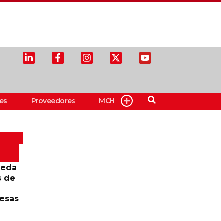
es
Proveedores
MCH
ueda
s de
resas