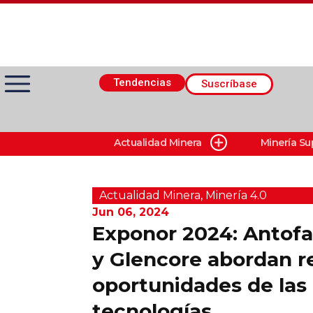
Tendencias
Suscríbase
Actualidad Minera
Minería Su
Actualidad Minera
Minería Superficie
Actualidad Minera
,
Minerí­a 4.0
Jun 06, 2024
Exponor 2024: Antofa
Minerí­a Subterránea
y Glencore abordan r
oportunidades de las
Proveedores
tecnologías
Canal Digital