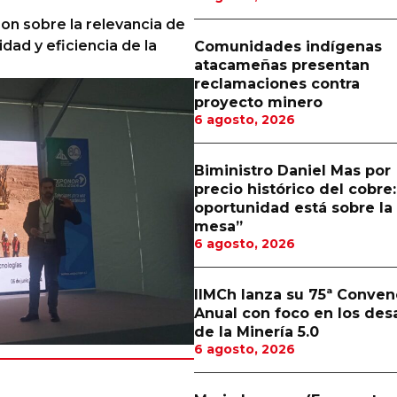
on sobre la relevancia de
idad y eficiencia de la
Comunidades indígenas
atacameñas presentan
reclamaciones contra
proyecto minero
6 agosto, 2026
Biministro Daniel Mas por
precio histórico del cobre:
oportunidad está sobre la
mesa”
6 agosto, 2026
IIMCh lanza su 75ª Conven
Anual con foco en los des
de la Minería 5.0
6 agosto, 2026