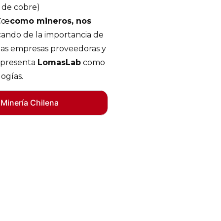
s de cobre)
â€œ
como mineros, nos
lcando de la importancia de
 las empresas proveedoras y
representa
LomasLab
como
ogías.
 Minería Chilena