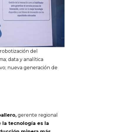
 robotización del
; data y analítica
lvo; nueva generación de
allero,
gerente regional
e
la tecnología es la
oducción minera más