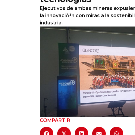
Ejecutivos de ambas mineras expusier
Columnas de Opinión
la innovaciÃ³n con miras a la sostenibil
industria.
Designaciones
Calendario de Eventos
Revistas Digital
Siguenos
COMPARTIR