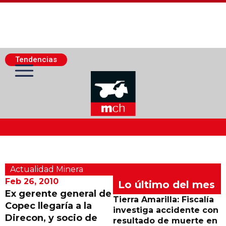
Tendencias
Actualidad Minera
Actualidad Minera
Minería Superficie
Feb 26, 2010
Lo último del mes
Ex gerente general de
Tierra Amarilla: Fiscalía
Copec llegaría a la
Minerí­a Subterránea
investiga accidente con
Direcon, y socio de
resultado de muerte en