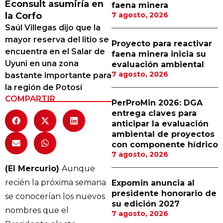
Econsult asumiría en
faena minera
Proveedores
la Corfo
7 agosto, 2026
Saúl Villegas dijo que la
Canal Digital
mayor reserva del litio se
Proyecto para reactivar
Columnas de Opinión
encuentra en el Salar de
faena minera inicia su
Uyuni en una zona
evaluación ambiental
Designaciones
7 agosto, 2026
bastante importante para
la región de Potosí
Calendario de Eventos
COMPARTIR
PerProMin 2026: DGA
Revistas Digital
entrega claves para
anticipar la evaluación
Siguenos
ambiental de proyectos
con componente hídrico
7 agosto, 2026
(El Mercurio)
Aunque
recién la próxima semana
Expomin anuncia al
presidente honorario de
se conocerían los nuevos
su edición 2027
nombres que el
7 agosto, 2026