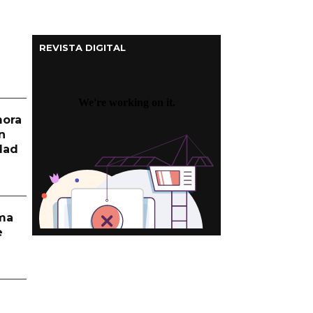
REVISTA DIGITAL
mora
n
dad
rma
e