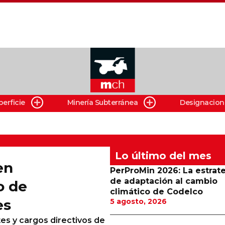
perficie
Minería Subterránea
Designacion
Lo último del mes
en
PerProMin 2026: La estrat
de adaptación al cambio
o de
climático de Codelco
es
5 agosto, 2026
tes y cargos directivos de