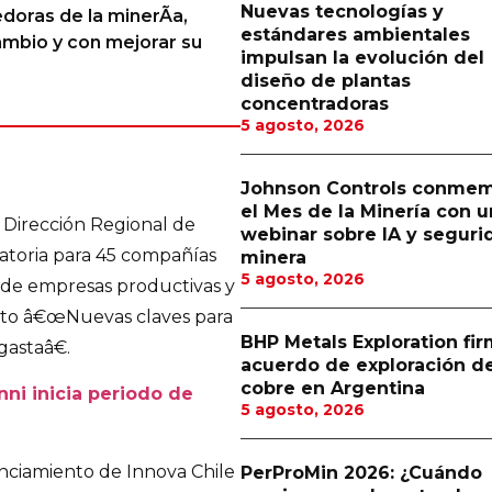
Nuevas tecnologías y
doras de la minerÃ­a,
estándares ambientales
mbio y con mejorar su
impulsan la evolución del
diseño de plantas
concentradoras
5 agosto, 2026
Johnson Controls conme
el Mes de la Minería con u
 Dirección Regional de
webinar sobre IA y seguri
atoria para 45 compañías
minera
5 agosto, 2026
s de empresas productivas y
cto â€œNuevas claves para
BHP Metals Exploration fi
astaâ€.
acuerdo de exploración d
cobre en Argentina
ni inicia periodo de
5 agosto, 2026
nciamiento de Innova Chile
PerProMin 2026: ¿Cuándo