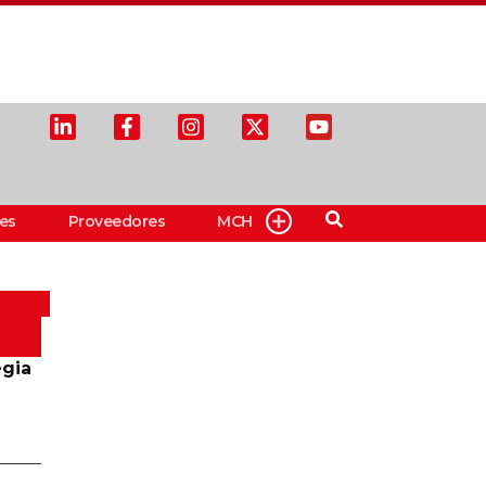
es
Proveedores
MCH
egia