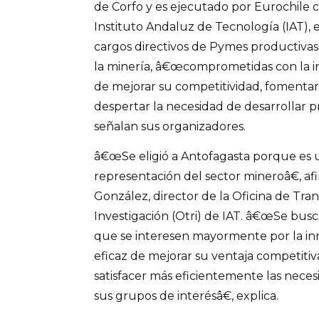
de Corfo y es ejecutado por Eurochile c
Instituto Andaluz de Tecnología (IAT), e
cargos directivos de Pymes productivas
la minería, â€œcomprometidas con la in
de mejorar su competitividad, fomentar
despertar la necesidad de desarrollar p
señalan sus organizadores.
â€œSe eligió a Antofagasta porque es 
representación del sector mineroâ€, a
González, director de la Oficina de Tra
Investigación (Otri) de IAT. â€œSe busc
que se interesen mayormente por la i
eficaz de mejorar su ventaja competitiv
satisfacer más eficientemente las neces
sus grupos de interésâ€, explica.