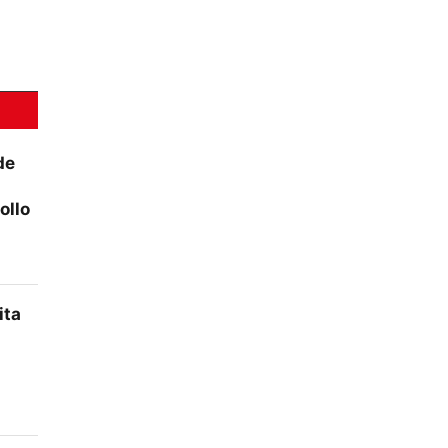
de
ollo
ita