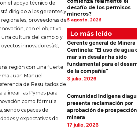
comienza realmente el
on el apoyo técnico del
desafío de los permisos
stá dirigido a los gerentes y
mineros?
 regionales, proveedoras de
5 agosto, 2026
novación, con el objetivo
Lo más leído
 una cultura del cambio y
Gerente general de Minera
royectos innovadoresâ€,
Centinela: “El uso de agua 
mar sin desalar ha sido
fundamental para el desarr
una región con una fuerte
de la compañía”
firma Juan Manuel
3 julio, 2026
nsferencia de Resultados de
a alinear las Pymes para
Comunidad Indígena diagu
nnovación como fórmula
presenta reclamación por
aprobación de prospección
a, siendo capaces de
minera
idades y expectativas de
17 julio, 2026