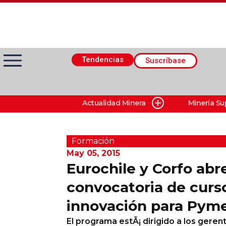
Tendencias
Suscríbase
Actualidad Minera
Minería Su
Actualidad Minera
Minería Superficie
Formación
May 05, 2015
Eurochile y Corfo abr
Minerí­a Subterránea
convocatoria de curs
innovación para Pym
Proveedores
El programa estÃ¡ dirigido a los geren
Canal Digital