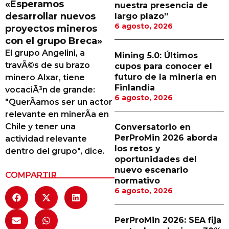
«Esperamos
nuestra presencia de
Proveedores
desarrollar nuevos
largo plazo”
6 agosto, 2026
proyectos mineros
Canal Digital
con el grupo Breca»
Columnas de Opinión
El grupo Angelini, a
Mining 5.0: Últimos
travÃ©s de su brazo
cupos para conocer el
Designaciones
futuro de la minería en
minero Alxar, tiene
Finlandia
vocaciÃ³n de grande:
Calendario de Eventos
6 agosto, 2026
"QuerÃ­amos ser un actor
Revistas Digital
relevante en minerÃ­a en
Chile y tener una
Conversatorio en
Siguenos
PerProMin 2026 aborda
actividad relevante
los retos y
dentro del grupo", dice.
oportunidades del
nuevo escenario
COMPARTIR
normativo
6 agosto, 2026
PerProMin 2026: SEA fija