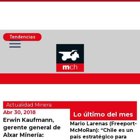
Tendencias
Actualidad Minera
Actualidad Minera
Minería Superficie
Abr 30, 2018
Lo último del mes
Erwin Kaufmann,
Mario Larenas (Freeport-
gerente general de
Minerí­a Subterránea
McMoRan): “Chile es un
Alxar Minería:
país estratégico para