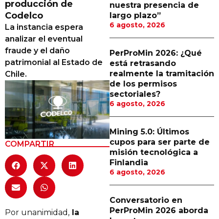
producción de
nuestra presencia de
Proveedores
Codelco
largo plazo”
6 agosto, 2026
La instancia espera
Canal Digital
analizar el eventual
Columnas de Opinión
fraude y el daño
PerProMin 2026: ¿Qué
patrimonial al Estado de
está retrasando
Designaciones
realmente la tramitación
Chile.
de los permisos
Calendario de Eventos
sectoriales?
6 agosto, 2026
Revistas Digital
Siguenos
Mining 5.0: Últimos
cupos para ser parte de
COMPARTIR
misión tecnológica a
Finlandia
6 agosto, 2026
Conversatorio en
PerProMin 2026 aborda
Por unanimidad,
la