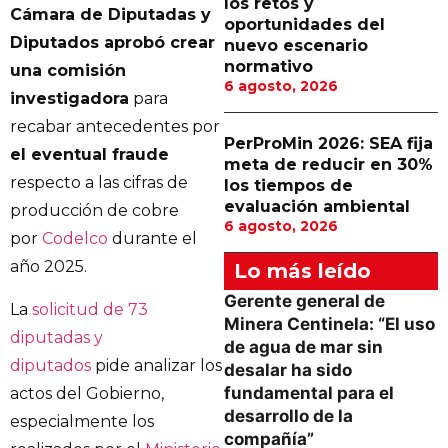
los retos y
Cámara de Diputadas y
oportunidades del
Diputados aprobó crear
nuevo escenario
normativo
una comisión
6 agosto, 2026
investigadora
para
recabar antecedentes por
PerProMin 2026: SEA fija
el eventual fraude
meta de reducir en 30%
respecto a las cifras de
los tiempos de
evaluación ambiental
producción de cobre
6 agosto, 2026
por
Codelco
durante el
año 2025.
Lo más leído
Gerente general de
La
solicitud de 73
Minera Centinela: “El uso
diputadas y
de agua de mar sin
diputados
pide analizar los
desalar ha sido
fundamental para el
actos del Gobierno,
desarrollo de la
especialmente los
compañía”