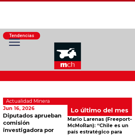
Tendencias
Actualidad Minera
Actualidad Minera
Minería Superficie
Jun 16, 2026
Lo último del mes
Diputados aprueban
Mario Larenas (Freeport-
comisión
Minerí­a Subterránea
McMoRan): “Chile es un
investigadora por
país estratégico para