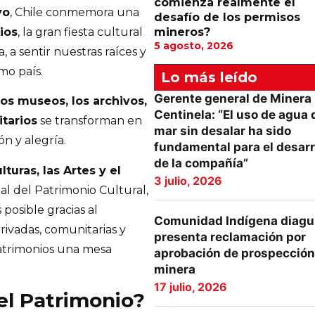
comienza realmente el
yo
, Chile conmemora una
desafío de los permisos
ios
, la gran fiesta cultural
mineros?
5 agosto, 2026
, a sentir nuestras raíces y
mo país.
Lo más leído
Gerente general de Minera
 los museos, los archivos,
Centinela: “El uso de agua 
itarios
se transforman en
mar sin desalar ha sido
ón y alegría.
fundamental para el desarr
de la compañía”
lturas, las Artes y el
3 julio, 2026
nal del Patrimonio Cultural,
posible gracias al
Comunidad Indígena diagu
rivadas, comunitarias y
presenta reclamación por
atrimonios una mesa
aprobación de prospección
minera
17 julio, 2026
del Patrimonio?