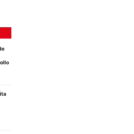
de
ollo
ita