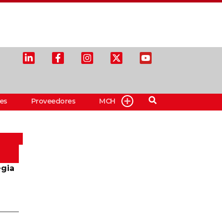
es
Proveedores
MCH
egia