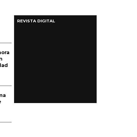
REVISTA DIGITAL
mora
n
dad
rma
e