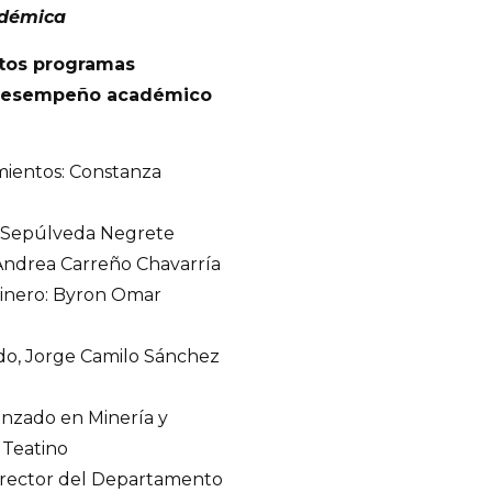
adémica
ntos programas
u desempeño académico
mientos: Constanza
z Sepúlveda Negrete
Andrea Carreño Chavarría
Minero: Byron Omar
ado, Jorge Camilo Sánchez
nzado en Minería y
 Teatino
director del Departamento