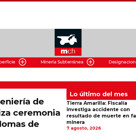
perficie
Minería Subterránea
Designacion
Lo último del mes
eniería de
Tierra Amarilla: Fiscalía
investiga accidente con
liza ceremonia
resultado de muerte en f
plomas de
minera
7 agosto, 2026