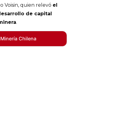
o Voisin, quien relevó
el
esarrollo de capital
minera
.
 Minería Chilena