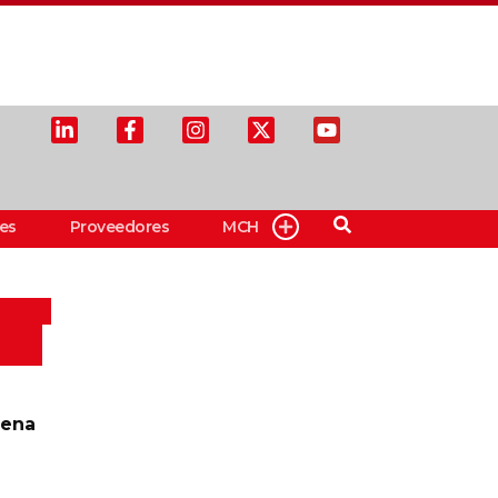
es
Proveedores
MCH
aena