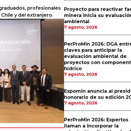
 graduados, profesionales
Proyecto para reactivar f
Chile y del extranjero.
minera inicia su evaluació
ambiental
7 agosto, 2026
PerProMin 2026: DGA entr
claves para anticipar la
evaluación ambiental de
proyectos con componen
hídrico
7 agosto, 2026
Expomin anuncia al presi
honorario de su edición 2
7 agosto, 2026
PerProMin 2026: Expertos
llaman a incorporar la