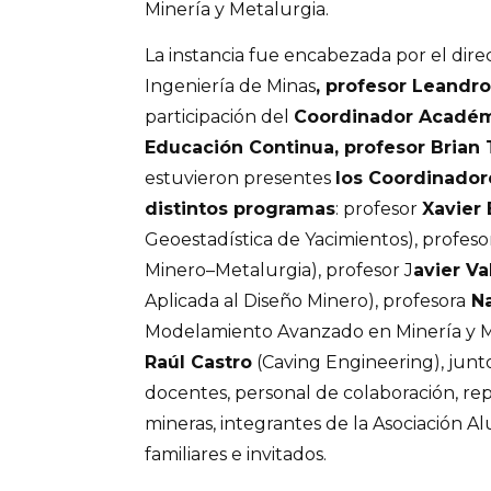
Minería y Metalurgia.
La instancia fue encabezada por el dir
Ingeniería de Minas
, profesor Leandro
participación del
Coordinador Académ
Educación Continua, profesor Brian
estuvieron presentes
los Coordinador
distintos programas
: profesor
Xavier
Geoestadística de Yacimientos), profes
Minero–Metalurgia), profesor J
avier Va
Aplicada al Diseño Minero), profesora
Na
Modelamiento Avanzado en Minería y Met
Raúl Castro
(Caving Engineering), junt
docentes, personal de colaboración, r
mineras, integrantes de la Asociación Al
familiares e invitados.