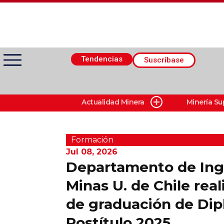
Tendencias
Suscríbase
Actualidad Minera
Minería Su
Actualidad Minera
Minería Superficie
Formación
Jul 08, 2026
Departamento de Ing
Minerí­a Subterránea
Minas U. de Chile rea
de graduación de Di
Proveedores
Postítulo 2025
Canal Digital