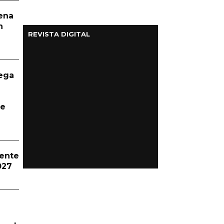
aena
n
REVISTA DIGITAL
ega
te
dente
027