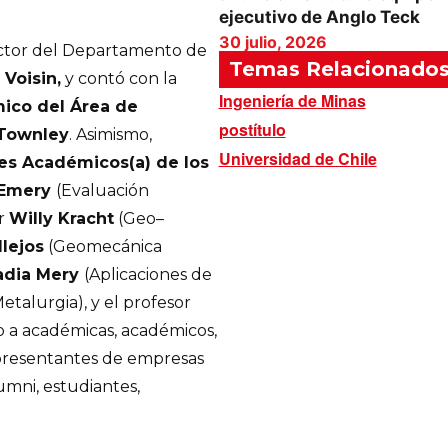
ejecutivo de Anglo Teck
30 julio, 2026
ector del Departamento de
Temas Relacionado
 Voisin,
y contó con la
Ingeniería de Minas
ico del Área de
postítulo
 Townley
. Asimismo,
Universidad de Chile
es Académicos(a) de los
 Emery
(Evaluación
or
Willy Kracht
(Geo–
llejos
(Geomecánica
dia Mery
(Aplicaciones de
alurgia), y el profesor
o a académicas, académicos,
epresentantes de empresas
umni, estudiantes,