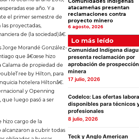
Comunidades indígenas
atacameñas presentan
 esperadas ese año. Y a
reclamaciones contra
ante el primer semestre de
proyecto minero
 las proyectadas,
6 agosto, 2026
anciera de (la sociedad)â€.
Lo más leído
es Jorge Morandé González-
Comunidad Indígena diagu
antiago que â€œse hizo
presenta reclamación por
aprobación de prospección
ta Calama de propiedad de
minera
DoubleTree by Hilton, para
17 julio, 2026
nquicia hotelera Hiltonâ€.
ternacional y Openning
Codelco: Las ofertas labor
, que luego pasó a ser
disponibles para técnicos 
profesionales
8 julio, 2026
 hizo cargo de la
o alcanzaron a cubrir todas
Teck y Anglo American
os obligados a buscar