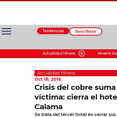
Tendencias
Suscríbase
Actualidad Minera
Minería Su
Actualidad Minera
Minería Superficie
Actualidad Minera
Oct 18, 2016
Crisis del cobre sum
Minerí­a Subterránea
víctima: cierra el hote
Calama
Proveedores
Se trata del tercer hotel en cerrar su
Canal Digital