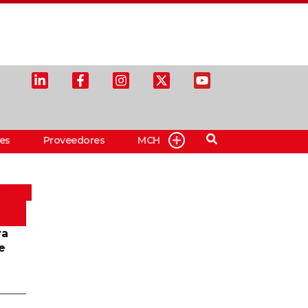
es
Proveedores
MCH
va
e