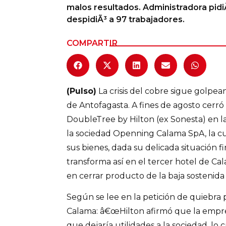
malos resultados. Administradora pidiÃ
Columnas de Opinión
despidiÃ³ a 97 trabajadores.
Designaciones
COMPARTIR
Calendario de Eventos
Revistas Digital
(Pulso)
La crisis del cobre sigue golpea
Siguenos
de Antofagasta. A fines de agosto cerró
DoubleTree by Hilton (ex Sonesta) en l
la sociedad Openning Calama SpA, la cual
sus bienes, dada su delicada situación fi
transforma así en el tercer hotel de Cala
en cerrar producto de la baja sostenida e
Según se lee en la petición de quiebr
Calama: â€œHilton afirmó que la empr
que dejaría utilidades a la sociedad, lo 