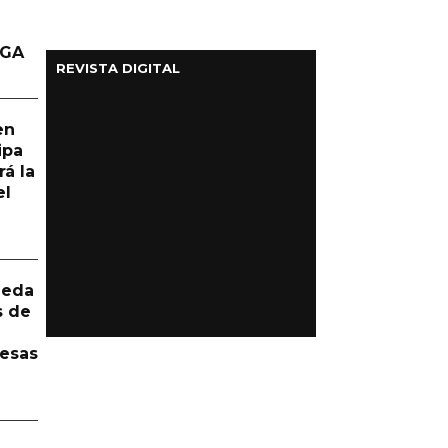
DGA
REVISTA DIGITAL
en
ipa
á la
el
ueda
s de
resas