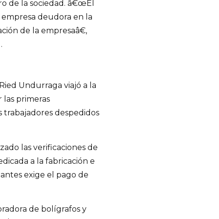
iro de la sociedad. â€œEl
la empresa deudora en la
dación de la empresaâ€,
.
 Ried Undurraga viajó a la
 las primeras
os trabajadores despedidos
ado las verificaciones de
edicada a la fabricación e
antes exige el pago de
oradora de bolígrafos y