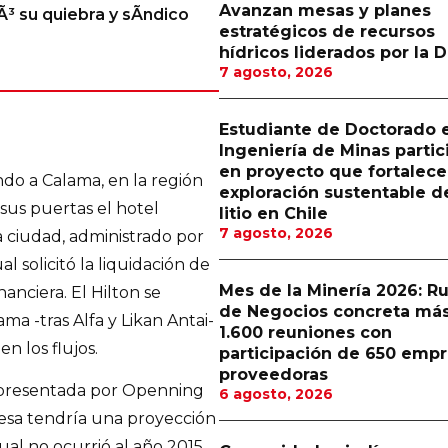
Avanzan mesas y planes
³ su quiebra y sÃ­ndico
estratégicos de recursos
hídricos liderados por la 
7 agosto, 2026
Estudiante de Doctorado 
Ingeniería de Minas partic
en proyecto que fortalecer
ndo a Calama, en la región
exploración sustentable d
 sus puertas el hotel
litio en Chile
7 agosto, 2026
a ciudad, administrado por
 solicitó la liquidación de
Mes de la Minería 2026: R
nanciera. El Hilton se
de Negocios concreta má
ma -tras Alfa y Likan Antai-
1.600 reuniones con
n los flujos.
participación de 650 emp
proveedoras
a presentada por Openning
6 agosto, 2026
esa tendría una proyección
cual no ocurrió al año 2015,