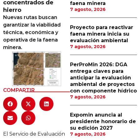
concentrados de
faena minera
Proveedores
hierro
7 agosto, 2026
Nuevas rutas buscan
Canal Digital
garantizar la viabilidad
Proyecto para reactivar
Columnas de Opinión
técnica, económica y
faena minera inicia su
operativa de la faena
evaluación ambiental
Designaciones
7 agosto, 2026
minera.
Calendario de Eventos
PerProMin 2026: DGA
Revistas Digital
entrega claves para
anticipar la evaluación
Siguenos
ambiental de proyectos
COMPARTIR
con componente hídrico
7 agosto, 2026
Expomin anuncia al
presidente honorario de
su edición 2027
El Servicio de Evaluación
7 agosto, 2026