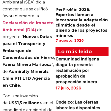
Ambiental (SEA) dio a
conocer que se calificó
PerProMin 2026:
Expertos llaman a
favorablemente la
incorporar la adaptación
Declaración de Impacto
climática desde el
Ambiental (DIA)
del
diseño de los proyectos
mineros
proyecto “
Nuevas Rutas
7 agosto, 2026
para el Transporte y
Embarque de
Lo más leído
Concentrados de Hierro,
Comunidad Indígena
diaguita presenta
Faena Minera Mariposa
”,
reclamación por
de
Admiralty Minerals
aprobación de
Chile PTI LTD Agencia
prospección minera
en Chile
.
17 julio, 2026
Con una inversión
Codelco: Las ofertas
de
US$1,5 millones
, en el
laborales disponibles
expediente ambiental de