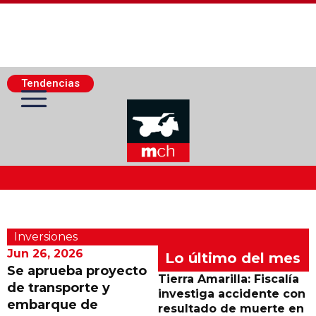
Tendencias
Actualidad Minera
Inversiones
Minería Superficie
Jun 26, 2026
Lo último del mes
Se aprueba proyecto
Tierra Amarilla: Fiscalía
de transporte y
Minerí­a Subterránea
investiga accidente con
embarque de
resultado de muerte en