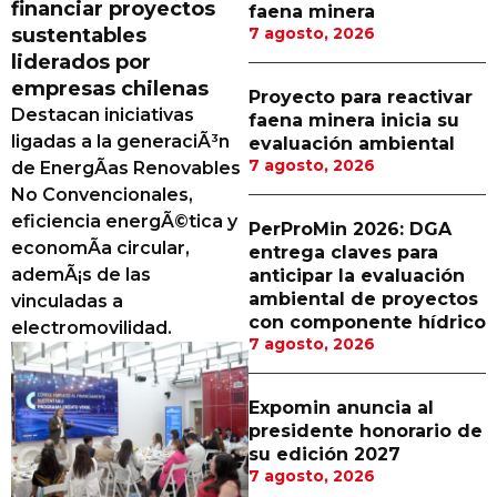
financiar proyectos
faena minera
Proveedores
sustentables
7 agosto, 2026
liderados por
Canal Digital
empresas chilenas
Proyecto para reactivar
Columnas de Opinión
Destacan iniciativas
faena minera inicia su
ligadas a la generaciÃ³n
evaluación ambiental
Designaciones
7 agosto, 2026
de EnergÃ­as Renovables
No Convencionales,
Calendario de Eventos
eficiencia energÃ©tica y
PerProMin 2026: DGA
Revistas Digital
economÃ­a circular,
entrega claves para
ademÃ¡s de las
anticipar la evaluación
Siguenos
ambiental de proyectos
vinculadas a
con componente hídrico
electromovilidad.
7 agosto, 2026
Expomin anuncia al
presidente honorario de
su edición 2027
7 agosto, 2026