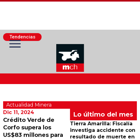
Tendencias
Actualidad Minera
Actualidad Minera
Minería Superficie
Dic 11, 2024
Lo último del mes
Crédito Verde de
Tierra Amarilla: Fiscalía
Corfo supera los
Minerí­a Subterránea
investiga accidente con
US$83 millones para
resultado de muerte en