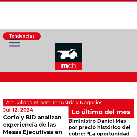
Tendencias
Actualidad Minera
Actualidad Minera
,
Industria y Negocios
Minería Superficie
Jul 12, 2024
Lo último del mes
Corfo y BID analizan
Biministro Daniel Mas
experiencia de las
Minerí­a Subterránea
por precio histórico del
Mesas Ejecutivas en
cobre: “La oportunidad