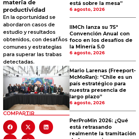
materia de
está sobre la mesa”
Proveedores
productividad
6 agosto, 2026
En la oportunidad se
Canal Digital
abordaron casos de
IIMCh lanza su 75ª
Columnas de Opinión
estudio y resultados
Convención Anual con
obtenidos, con desafÃ­os
foco en los desafíos de
Designaciones
la Minería 5.0
comunes y estrategias
6 agosto, 2026
para superar las trabas
Calendario de Eventos
detectadas.
Revistas Digital
Mario Larenas (Freeport-
McMoRan): “Chile es un
Siguenos
país estratégico para
nuestra presencia de
largo plazo”
6 agosto, 2026
COMPARTIR
PerProMin 2026: ¿Qué
está retrasando
realmente la tramitación