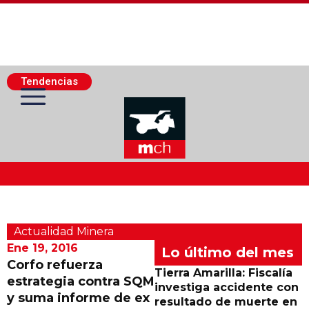
Tendencias
Actualidad Minera
Actualidad Minera
Minería Superficie
Ene 19, 2016
Lo último del mes
Corfo refuerza
Tierra Amarilla: Fiscalía
estrategia contra SQM
Minerí­a Subterránea
investiga accidente con
y suma informe de ex
resultado de muerte en