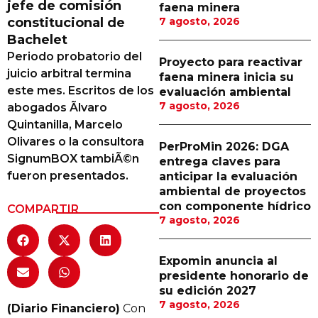
jefe de comisión
faena minera
Proveedores
constitucional de
7 agosto, 2026
Bachelet
Canal Digital
Periodo probatorio del
Proyecto para reactivar
Columnas de Opinión
juicio arbitral termina
faena minera inicia su
este mes. Escritos de los
evaluación ambiental
Designaciones
7 agosto, 2026
abogados Ãlvaro
Quintanilla, Marcelo
Calendario de Eventos
Olivares o la consultora
PerProMin 2026: DGA
Revistas Digital
SignumBOX tambiÃ©n
entrega claves para
fueron presentados.
anticipar la evaluación
Siguenos
ambiental de proyectos
con componente hídrico
COMPARTIR
7 agosto, 2026
Expomin anuncia al
presidente honorario de
su edición 2027
7 agosto, 2026
(Diario Financiero)
Con