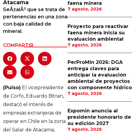
Atacama
faena minera
Proveedores
7 agosto, 2026
SeÃ±alÃ³ que se trata de
pertenencias en una zona
Canal Digital
con baja calidad de
Proyecto para reactivar
Columnas de Opinión
mineral.
faena minera inicia su
evaluación ambiental
Designaciones
7 agosto, 2026
COMPARTIR
Calendario de Eventos
PerProMin 2026: DGA
Revistas Digital
entrega claves para
anticipar la evaluación
Siguenos
ambiental de proyectos
(Pulso)
El vicepresidente
con componente hídrico
7 agosto, 2026
de Corfo, Eduardo Bitran,
destacó el interés de
Expomin anuncia al
empresas extranjeras de
presidente honorario de
operar en Chile en la zona
su edición 2027
7 agosto, 2026
del Salar de Atacama,