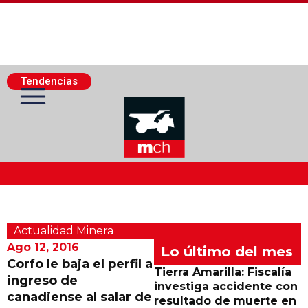
Tendencias
Actualidad Minera
Actualidad Minera
Minería Superficie
Ago 12, 2016
Lo último del mes
Corfo le baja el perfil a
Tierra Amarilla: Fiscalía
ingreso de
Minerí­a Subterránea
investiga accidente con
canadiense al salar de
resultado de muerte en