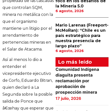
propiedad de las cascadas
foco en los desafíos de
la Minería 5.0
que controlan SQM,
6 agosto, 2026
minera no metálica con la
que el organismo
Mario Larenas (Freeport-
mantiene un litigio por el
McMoRan): “Chile es un
arrendamiento de
país estratégico para
nuestra presencia de
pertenencias mineras en
largo plazo”
el Salar de Atacama.
6 agosto, 2026
Así al menos lo dio a
Lo más leído
entender el
Comunidad Indígena
vicepresidente ejecutivo
diaguita presenta
de Corfo, Eduardo Bitran,
reclamación por
aprobación de
quien declaró a La
prospección minera
Segunda sobre la posible
17 julio, 2026
salida de Ponce que
â€œhay que esperar que