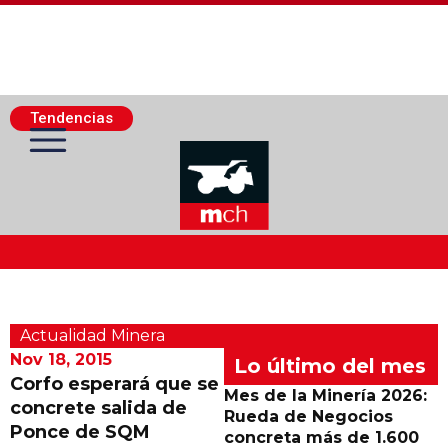
Tendencias
Actualidad Minera
Actualidad Minera
Minería Superficie
Nov 18, 2015
Lo último del mes
Corfo esperará que se
Mes de la Minería 2026:
concrete salida de
Minerí­a Subterránea
Rueda de Negocios
Ponce de SQM
concreta más de 1.600