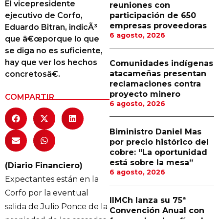
El vicepresidente
reuniones con
Proveedores
ejecutivo de Corfo,
participación de 650
empresas proveedoras
Eduardo Bitran, indicÃ³
Canal Digital
6 agosto, 2026
que â€œporque lo que
Columnas de Opinión
se diga no es suficiente,
hay que ver los hechos
Comunidades indígenas
Designaciones
atacameñas presentan
concretosâ€.
reclamaciones contra
Calendario de Eventos
proyecto minero
COMPARTIR
6 agosto, 2026
Revistas Digital
Siguenos
Biministro Daniel Mas
por precio histórico del
cobre: “La oportunidad
está sobre la mesa”
(Diario Financiero)
6 agosto, 2026
Expectantes están en la
Corfo por la eventual
IIMCh lanza su 75ª
salida de Julio Ponce de la
Convención Anual con