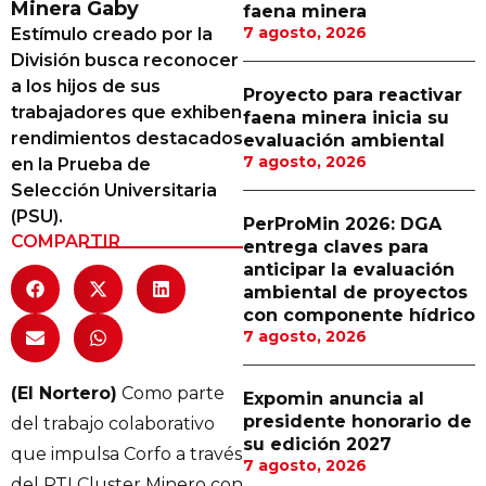
Minera Gaby
faena minera
Proveedores
7 agosto, 2026
Estímulo creado por la
División busca reconocer
Canal Digital
a los hijos de sus
Proyecto para reactivar
Columnas de Opinión
trabajadores que exhiben
faena minera inicia su
rendimientos destacados
evaluación ambiental
Designaciones
7 agosto, 2026
en la Prueba de
Selección Universitaria
Calendario de Eventos
(PSU).
PerProMin 2026: DGA
Revistas Digital
COMPARTIR
entrega claves para
anticipar la evaluación
Siguenos
ambiental de proyectos
con componente hídrico
7 agosto, 2026
(El Nortero)
Como parte
Expomin anuncia al
presidente honorario de
del trabajo colaborativo
su edición 2027
que impulsa Corfo a través
7 agosto, 2026
del PTI Cluster Minero con