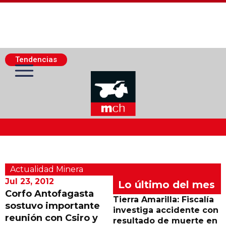
Tendencias
Actualidad Minera
Actualidad Minera
Minería Superficie
Jul 23, 2012
Lo último del mes
Corfo Antofagasta
Tierra Amarilla: Fiscalía
sostuvo importante
Minerí­a Subterránea
investiga accidente con
reunión con Csiro y
resultado de muerte en