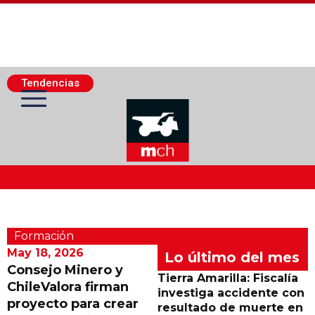
Tendencias
Actualidad Minera
Formación
Minería Superficie
May 18, 2026
Lo último del mes
Consejo Minero y
Tierra Amarilla: Fiscalía
ChileValora firman
Minerí­a Subterránea
investiga accidente con
proyecto para crear
resultado de muerte en