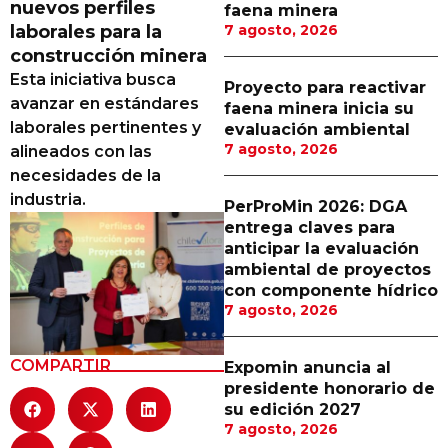
nuevos perfiles
faena minera
Proveedores
laborales para la
7 agosto, 2026
construcción minera
Canal Digital
Esta iniciativa busca
Proyecto para reactivar
Columnas de Opinión
avanzar en estándares
faena minera inicia su
laborales pertinentes y
evaluación ambiental
Designaciones
7 agosto, 2026
alineados con las
necesidades de la
Calendario de Eventos
industria.
PerProMin 2026: DGA
Revistas Digital
entrega claves para
anticipar la evaluación
Siguenos
ambiental de proyectos
con componente hídrico
7 agosto, 2026
COMPARTIR
Expomin anuncia al
presidente honorario de
su edición 2027
7 agosto, 2026