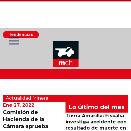
Tendencias
Actualidad Minera
Actualidad Minera
Minería Superficie
Ene 27, 2022
Lo último del mes
Comisión de
Tierra Amarilla: Fiscalía
Hacienda de la
Minerí­a Subterránea
investiga accidente con
Cámara aprueba
resultado de muerte en