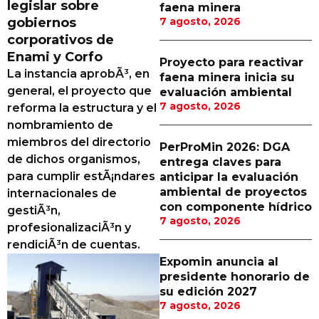
legislar sobre
faena minera
Proveedores
gobiernos
7 agosto, 2026
corporativos de
Canal Digital
Enami y Corfo
Proyecto para reactivar
Columnas de Opinión
La instancia aprobÃ³, en
faena minera inicia su
general, el proyecto que
evaluación ambiental
Designaciones
7 agosto, 2026
reforma la estructura y el
nombramiento de
Calendario de Eventos
miembros del directorio
PerProMin 2026: DGA
Revistas Digital
de dichos organismos,
entrega claves para
para cumplir estÃ¡ndares
anticipar la evaluación
Siguenos
ambiental de proyectos
internacionales de
con componente hídrico
gestiÃ³n,
7 agosto, 2026
profesionalizaciÃ³n y
rendiciÃ³n de cuentas.
Expomin anuncia al
presidente honorario de
su edición 2027
7 agosto, 2026