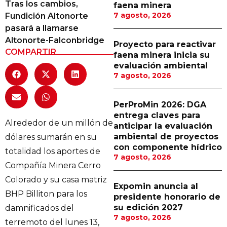
Tras los cambios,
faena minera
Proveedores
7 agosto, 2026
Fundición Altonorte
pasará a llamarse
Canal Digital
Altonorte-Falconbridge
Proyecto para reactivar
Columnas de Opinión
COMPARTIR
faena minera inicia su
evaluación ambiental
Designaciones
7 agosto, 2026
Calendario de Eventos
PerProMin 2026: DGA
Revistas Digital
entrega claves para
Alrededor de un millón de
anticipar la evaluación
Siguenos
ambiental de proyectos
dólares sumarán en su
con componente hídrico
totalidad los aportes de
7 agosto, 2026
Compañía Minera Cerro
Colorado y su casa matriz
Expomin anuncia al
BHP Billiton para los
presidente honorario de
su edición 2027
damnificados del
7 agosto, 2026
terremoto del lunes 13,