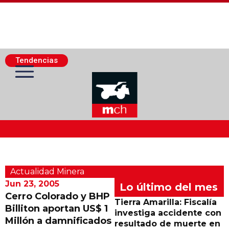
Tendencias
Actualidad Minera
Actualidad Minera
Minería Superficie
Jun 23, 2005
Lo último del mes
Cerro Colorado y BHP
Tierra Amarilla: Fiscalía
Billiton aportan US$ 1
Minerí­a Subterránea
investiga accidente con
Millón a damnificados
resultado de muerte en