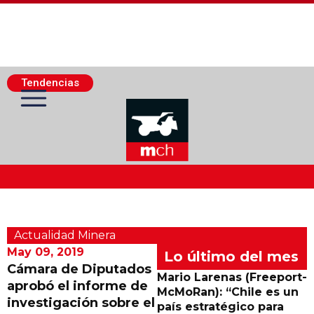
Tendencias
Actualidad Minera
Actualidad Minera
Minería Superficie
May 09, 2019
Lo último del mes
Cámara de Diputados
Mario Larenas (Freeport-
aprobó el informe de
Minerí­a Subterránea
McMoRan): “Chile es un
investigación sobre el
país estratégico para