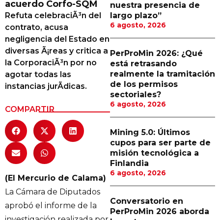
acuerdo Corfo-SQM
nuestra presencia de
Proveedores
Refuta celebraciÃ³n del
largo plazo”
6 agosto, 2026
contrato, acusa
Canal Digital
negligencia del Estado en
Columnas de Opinión
diversas Ã¡reas y critica a
PerProMin 2026: ¿Qué
la CorporaciÃ³n por no
está retrasando
Designaciones
realmente la tramitación
agotar todas las
de los permisos
instancias jurÃ­dicas.
Calendario de Eventos
sectoriales?
6 agosto, 2026
Revistas Digital
COMPARTIR
Siguenos
Mining 5.0: Últimos
cupos para ser parte de
misión tecnológica a
Finlandia
6 agosto, 2026
(El Mercurio de Calama)
La Cámara de Diputados
Conversatorio en
aprobó el informe de la
PerProMin 2026 aborda
investigación realizada por