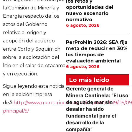
los retos y
oportunidades del
la Comisión de Minería y
nuevo escenario
Energía respecto de los
normativo
actos del Gobierno
6 agosto, 2026
relativo al origen y
adopción del acuerdo
PerProMin 2026: SEA fija
meta de reducir en 30%
entre Corfo y Soquimich,
los tiempos de
sobre la explotación del
evaluación ambiental
litio en el salar de Atacama
6 agosto, 2026
y en ejecución.
Lo más leído
Sigue leyendo esta noticia
Gerente general de
en la edición impresa
Minera Centinela: “El uso
de agua de mar sin
deÂ
http://www.mercuriocalama.cl/impresa/2019/05/09
desalar ha sido
principal/5/
fundamental para el
desarrollo de la
compañía”