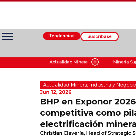
Tendencias
Suscríbase
Actualidad Minera
Minería Su
Actualidad Minera
Minería Superficie
Actualidad Minera
,
Industria y Negocio
Jun 12, 2026
BHP en Exponor 2026
Minerí­a Subterránea
competitiva como pil
electrificación miner
Proveedores
Christian Clavería, Head of Strategic S
Canal Digital