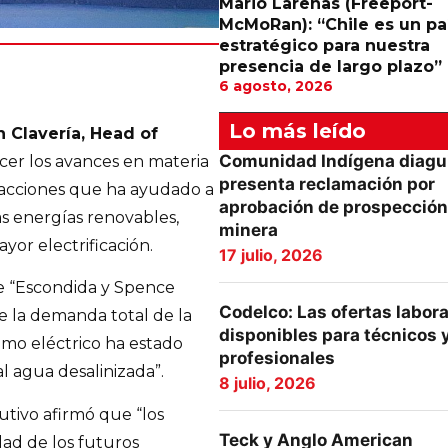
Mario Larenas (Freeport-
McMoRan): “Chile es un pa
estratégico para nuestra
presencia de largo plazo”
6 agosto, 2026
Lo más leído
n Clavería, Head of
Comunidad Indígena diagu
cer los avances en materia
presenta reclamación por
 acciones que ha ayudado a
aprobación de prospección
 las energías renovables,
minera
or electrificación.
17 julio, 2026
ue “Escondida y Spence
Codelco: Las ofertas labor
 la demanda total de la
disponibles para técnicos 
umo eléctrico ha estado
profesionales
l agua desalinizada”.
8 julio, 2026
utivo afirmó que “los
Teck y Anglo American
dad de los futuros