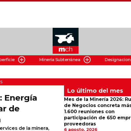
perficie
Minería Subterránea
Designacion
s
Lo último del mes
: Energía
Mes de la Minería 2026: R
de Negocios concreta má
ar de
1.600 reuniones con
a
participación de 650 emp
proveedoras
ervices de la minera,
6 agosto, 2026