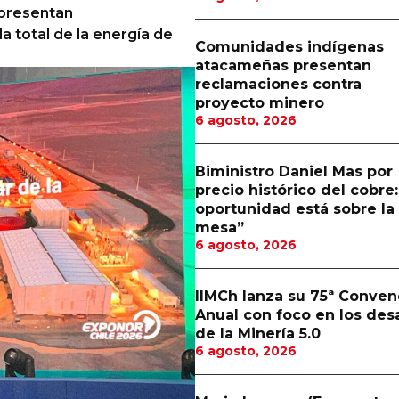
presentan
 total de la energía de
Comunidades indígenas
atacameñas presentan
reclamaciones contra
proyecto minero
6 agosto, 2026
Biministro Daniel Mas por
precio histórico del cobre:
oportunidad está sobre la
mesa”
6 agosto, 2026
IIMCh lanza su 75ª Conven
Anual con foco en los des
de la Minería 5.0
6 agosto, 2026