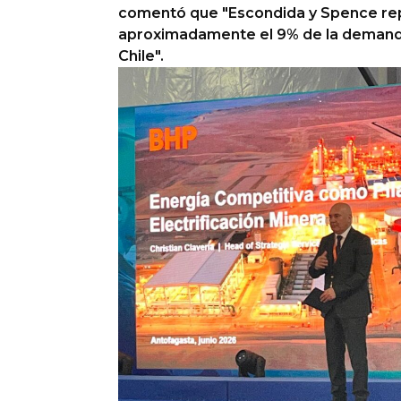
comentó que "Escondida y Spence re
Columnas de Opinión
aproximadamente el 9% de la demanda
Chile".
Designaciones
Calendario de Eventos
Revistas Digital
Siguenos