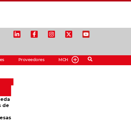
es
Proveedores
MCH
ueda
s de
resas