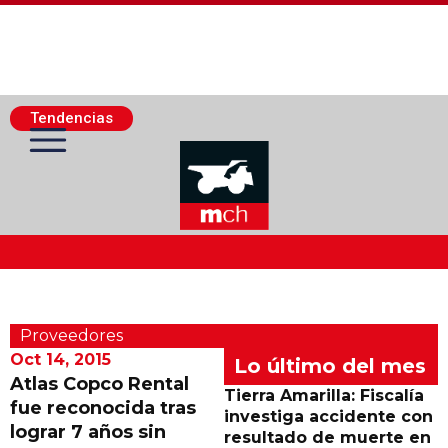
Tendencias
Actualidad Minera
Proveedores
Minería Superficie
Oct 14, 2015
Lo último del mes
Atlas Copco Rental
Tierra Amarilla: Fiscalía
fue reconocida tras
Minerí­a Subterránea
investiga accidente con
lograr 7 años sin
resultado de muerte en