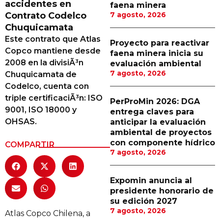
accidentes en
faena minera
Proveedores
Contrato Codelco
7 agosto, 2026
Chuquicamata
Canal Digital
Este contrato que Atlas
Proyecto para reactivar
Columnas de Opinión
Copco mantiene desde
faena minera inicia su
2008 en la divisiÃ³n
evaluación ambiental
Designaciones
7 agosto, 2026
Chuquicamata de
Codelco, cuenta con
Calendario de Eventos
triple certificaciÃ³n: ISO
PerProMin 2026: DGA
Revistas Digital
9001, ISO 18000 y
entrega claves para
OHSAS.
anticipar la evaluación
Siguenos
ambiental de proyectos
con componente hídrico
COMPARTIR
7 agosto, 2026
Expomin anuncia al
presidente honorario de
su edición 2027
7 agosto, 2026
Atlas Copco Chilena, a