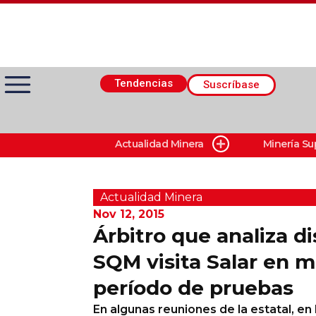
Tendencias
Suscríbase
Actualidad Minera
Minería Su
Actualidad Minera
Minería Superficie
Actualidad Minera
Nov 12, 2015
Árbitro que analiza d
Minerí­a Subterránea
SQM visita Salar en 
período de pruebas
Proveedores
En algunas reuniones de la estatal, en
Canal Digital