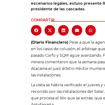
escenarios legales, estuvo presente Ra
Columnas de Opinión
presidente de las cascadas.
Designaciones
COMPARTIR
Calendario de Eventos
Revistas Digital
(Diario Financiero)
Pese a que la agen
Siguenos
en los casos de colusión, el arbitraje 
pasado Corfo y SQM sigue avanzando. F
minera comentaron que la semana pasada
Atacama el juez árbitro Héctor Humere
las instalaciones.
La visita se habría verificado el jueves y
recorrido por las instalaciones del Sala
que procesa el litio que se extrae, que
Antofagasta.