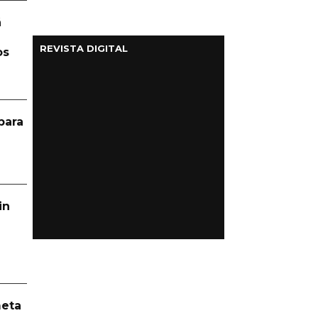
á
REVISTA DIGITAL
os
para
in
meta