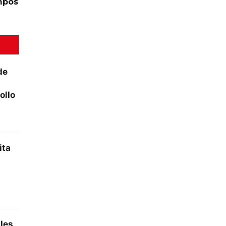
mpos
de
ollo
ita
ales