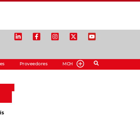
es
Proveedores
MCH
ís