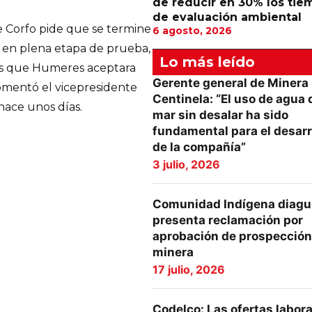
de reducir en 30% los tie
de evaluación ambiental
e Corfo pide que se termine
6 agosto, 2026
 en plena etapa de prueba,
Lo más leído
és que Humeres aceptara
Gerente general de Minera
omentó el vicepresidente
Centinela: “El uso de agua 
 hace unos días.
mar sin desalar ha sido
fundamental para el desarr
de la compañía”
3 julio, 2026
Comunidad Indígena diagu
presenta reclamación por
aprobación de prospección
minera
17 julio, 2026
Codelco: Las ofertas labor