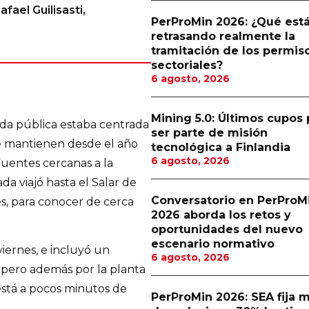
fael Guilisasti,
PerProMin 2026: ¿Qué est
retrasando realmente la
tramitación de los permis
sectoriales?
6 agosto, 2026
Mining 5.0: Últimos cupos 
da pública estaba centrada
ser parte de misión
que mantienen desde el año
tecnológica a Finlandia
6 agosto, 2026
uentes cercanas a la
 viajó hasta el Salar de
Conversatorio en PerProM
s, para conocer de cerca
2026 aborda los retos y
oportunidades del nuevo
escenario normativo
 viernes, e incluyó un
6 agosto, 2026
r, pero además por la planta
 está a pocos minutos de
PerProMin 2026: SEA fija 