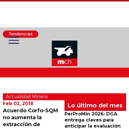
Tendencias
Actualidad Minera
Actualidad Minera
Minería Superficie
Feb 02, 2018
Lo último del mes
Acuerdo Corfo-SQM
PerProMin 2026: DGA
no aumenta la
Minerí­a Subterránea
entrega claves para
extracción de
anticipar la evaluación