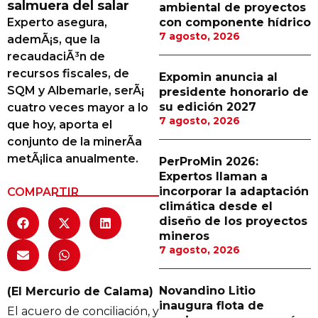
salmuera del salar
ambiental de proyectos
Proveedores
Experto asegura,
con componente hídrico
7 agosto, 2026
ademÃ¡s, que la
Canal Digital
recaudaciÃ³n de
Columnas de Opinión
recursos fiscales, de
Expomin anuncia al
SQM y Albemarle, serÃ¡
presidente honorario de
Designaciones
su edición 2027
cuatro veces mayor a lo
7 agosto, 2026
que hoy, aporta el
Calendario de Eventos
conjunto de la minerÃ­a
Revistas Digital
metÃ¡lica anualmente.
PerProMin 2026:
Expertos llaman a
Siguenos
incorporar la adaptación
COMPARTIR
climática desde el
diseño de los proyectos
mineros
7 agosto, 2026
Novandino Litio
(El Mercurio de Calama)
inaugura flota de
El acuero de conciliación, y