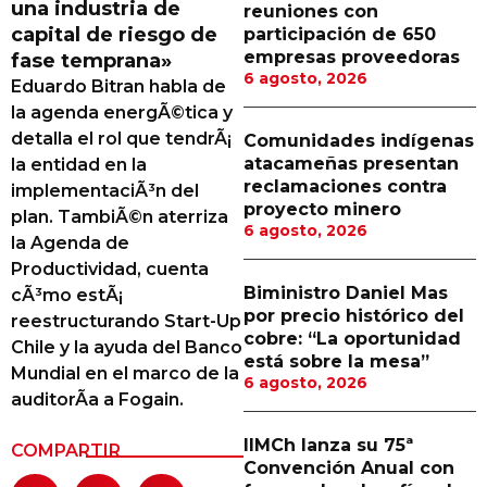
una industria de
reuniones con
Proveedores
capital de riesgo de
participación de 650
empresas proveedoras
fase temprana»
Canal Digital
6 agosto, 2026
Eduardo Bitran habla de
Columnas de Opinión
la agenda energÃ©tica y
detalla el rol que tendrÃ¡
Comunidades indígenas
Designaciones
atacameñas presentan
la entidad en la
reclamaciones contra
implementaciÃ³n del
Calendario de Eventos
proyecto minero
plan. TambiÃ©n aterriza
6 agosto, 2026
Revistas Digital
la Agenda de
Productividad, cuenta
Siguenos
Biministro Daniel Mas
cÃ³mo estÃ¡
por precio histórico del
reestructurando Start-Up
cobre: “La oportunidad
Chile y la ayuda del Banco
está sobre la mesa”
Mundial en el marco de la
6 agosto, 2026
auditorÃ­a a Fogain.
IIMCh lanza su 75ª
COMPARTIR
Convención Anual con