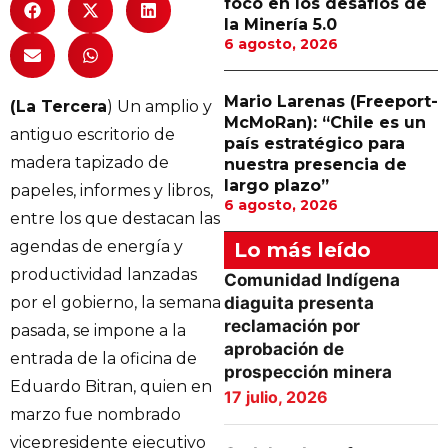
foco en los desafíos de
la Minería 5.0
6 agosto, 2026
Mario Larenas (Freeport-
(La Tercera
) Un amplio y
McMoRan): “Chile es un
antiguo escritorio de
país estratégico para
madera tapizado de
nuestra presencia de
largo plazo”
papeles, informes y libros,
6 agosto, 2026
entre los que destacan las
agendas de energía y
Lo más leído
productividad lanzadas
Comunidad Indígena
por el gobierno, la semana
diaguita presenta
reclamación por
pasada, se impone a la
aprobación de
entrada de la oficina de
prospección minera
Eduardo Bitran, quien en
17 julio, 2026
marzo fue nombrado
vicepresidente ejecutivo