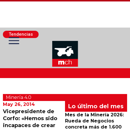
Tendencias
Actualidad Minera
Minerí­a 4.0
Minería Superficie
May 26, 2014
Lo último del mes
Vicepresidente de
Mes de la Minería 2026:
Corfo: «Hemos sido
Minerí­a Subterránea
Rueda de Negocios
incapaces de crear
concreta más de 1.600