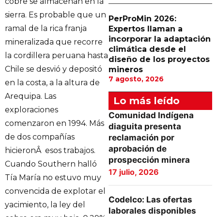
cobre se almacenan en la
sierra. Es probable que un
PerProMin 2026:
ramal de la rica franja
Expertos llaman a
incorporar la adaptación
mineralizada que recorre
climática desde el
la cordillera peruana hasta
diseño de los proyectos
Chile se desvió y depositó
mineros
7 agosto, 2026
en la costa, a la altura de
Arequipa. Las
Lo más leído
exploraciones
Comunidad Indígena
comenzaron en 1994. Más
diaguita presenta
de dos compañías
reclamación por
aprobación de
hicieronÂ esos trabajos.
prospección minera
Cuando Southern halló
17 julio, 2026
Tía María no estuvo muy
convencida de explotar el
Codelco: Las ofertas
yacimiento, la ley del
laborales disponibles