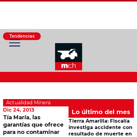
Tendencias
Actualidad Minera
Actualidad Minera
Minería Superficie
Dic 24, 2013
Lo último del mes
Tía María, las
Tierra Amarilla: Fiscalía
garantías que ofrece
Minerí­a Subterránea
investiga accidente con
para no contaminar
resultado de muerte en