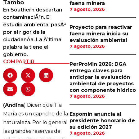
Tambo
faena minera
Proveedores
7 agosto, 2026
En Southern descartan
contaminaciÃ³n. El
Canal Digital
estudio ambiental pasÃ³
Proyecto para reactivar
Columnas de Opinión
por el rigor de la
faena minera inicia su
ciudadanÃ­a. La Ãºltima
evaluación ambiental
Designaciones
7 agosto, 2026
palabra la tiene el
gobierno.
Calendario de Eventos
COMPARTIR
PerProMin 2026: DGA
Revistas Digital
entrega claves para
anticipar la evaluación
Siguenos
ambiental de proyectos
con componente hídrico
7 agosto, 2026
(Andina
) Dicen que Tía
María es un capricho de la
Expomin anuncia al
presidente honorario de
naturaleza. Por lo general
su edición 2027
las grandes reservas de
7 agosto, 2026