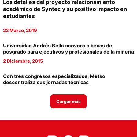
Los detalles del proyecto relacionamiento
Proveedores
académico de Syntec y su positivo impacto en
estudiantes
Canal Digital
22 Marzo, 2019
Columnas de Opinión
Designaciones
Universidad Andrés Bello convoca a becas de
posgrado para ejecutivos y profesionales de la minería
Calendario de Eventos
2 Diciembre, 2015
Revistas Digital
Con tres congresos especializados, Metso
Siguenos
descentraliza sus jornadas técnicas
Cargar más