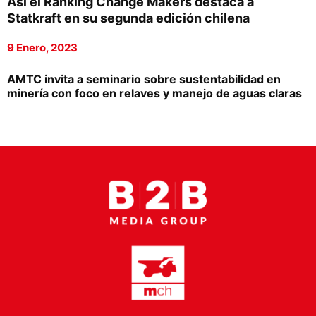
Así el Ranking Change Makers destaca a
Proveedores
Statkraft en su segunda edición chilena
Canal Digital
9 Enero, 2023
Columnas de Opinión
AMTC invita a seminario sobre sustentabilidad en
minería con foco en relaves y manejo de aguas claras
Designaciones
Calendario de Eventos
Revistas Digital
Siguenos