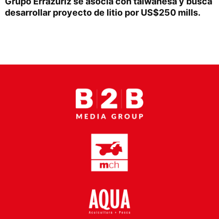
Grupo Errázuriz se asocia con taiwanesa y busca
Proveedores
desarrollar proyecto de litio por US$250 mills.
Canal Digital
Columnas de Opinión
Designaciones
Calendario de Eventos
Revistas Digital
Siguenos