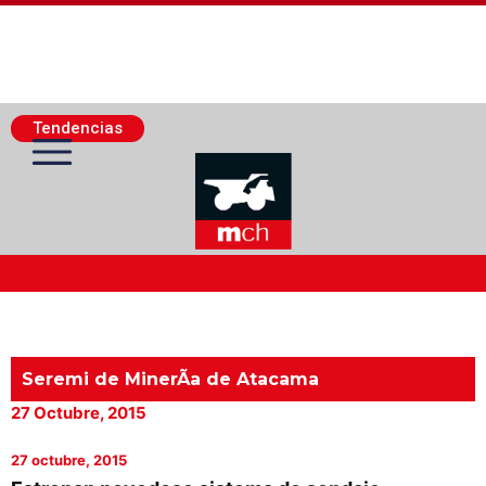
Tendencias
Actualidad Minera
Minería Superficie
Seremi de MinerÃ­a de Atacama
27 Octubre, 2015
Minerí­a Subterránea
27 octubre, 2015