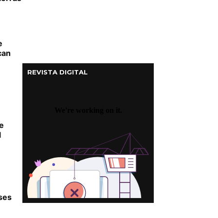
e
can
REVISTA DIGITAL
e
l
ses