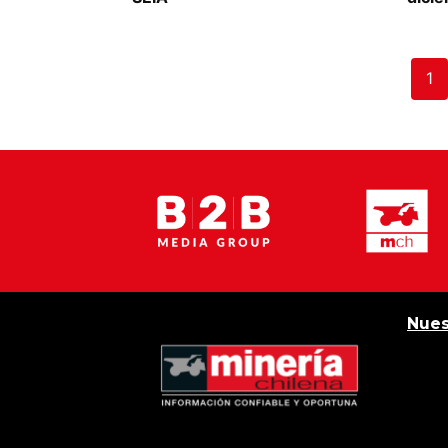
1
Nues