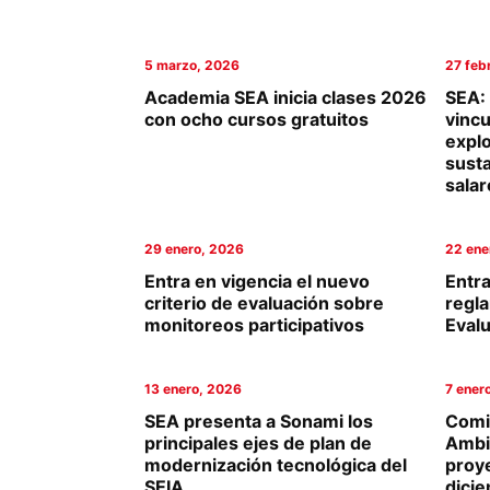
Columnas de Opinión
5 marzo, 2026
27 feb
Designaciones
Academia SEA inicia clases 2026
SEA: 
con ocho cursos gratuitos
vincu
Calendario de Eventos
explo
sust
Revistas Digital
salar
Siguenos
29 enero, 2026
22 ene
Entra en vigencia el nuevo
Entra
criterio de evaluación sobre
regl
monitoreos participativos
Eval
13 enero, 2026
7 ener
SEA presenta a Sonami los
Comi
principales ejes de plan de
Ambi
modernización tecnológica del
proye
SEIA
dici