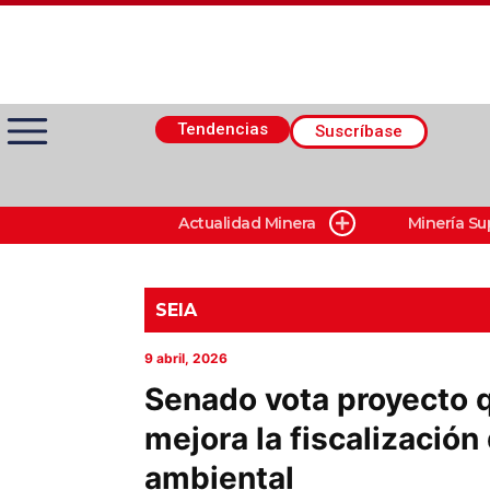
Tendencias
Suscríbase
Actualidad Minera
Minería Su
Actualidad Minera
Minería Superficie
SEIA
9 abril, 2026
Minerí­a Subterránea
Senado vota proyecto q
mejora la fiscalización
Proveedores
ambiental
Canal Digital