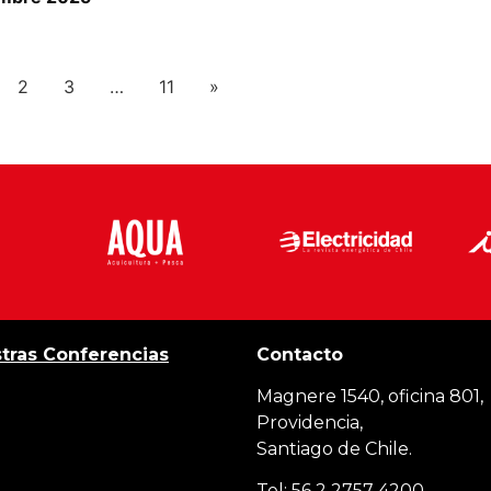
2
3
…
11
»
tras Conferencias
Contacto
Magnere 1540, oficina 801,
Providencia,
Santiago de Chile.
Tel: 56 2 2757 4200