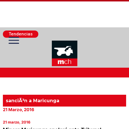
Tendencias
Actualidad Minera
Minería Superficie
sanciÃ³n a Maricunga
21 Marzo, 2016
Minerí­a Subterránea
21 marzo, 2016