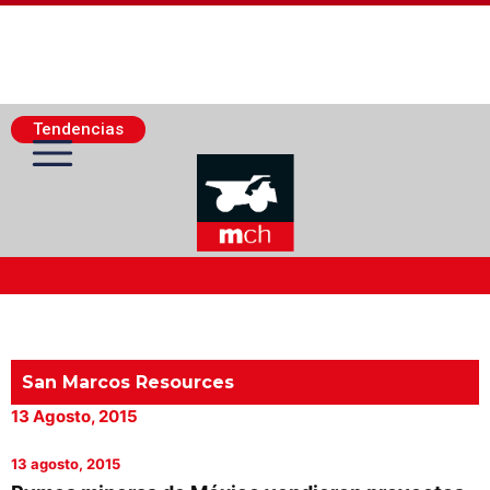
Tendencias
Actualidad Minera
Minería Superficie
San Marcos Resources
13 Agosto, 2015
Minerí­a Subterránea
13 agosto, 2015