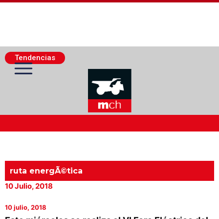
Tendencias
Actualidad Minera
Minería Superficie
ruta energÃ©tica
10 Julio, 2018
Minerí­a Subterránea
10 julio, 2018