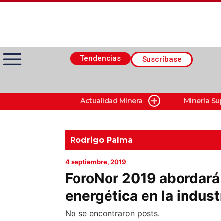
Tendencias
Suscríbase
Actualidad Minera
Minería Su
Actualidad Minera
Minería Superficie
Rodrigo Palma
4 septiembre, 2019
Minerí­a Subterránea
ForoNor 2019 abordará 
energética en la indust
Proveedores
No se encontraron posts.
Canal Digital