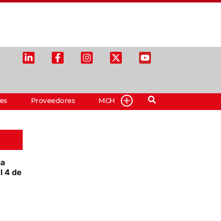
es
Proveedores
MCH
ca
l 4 de