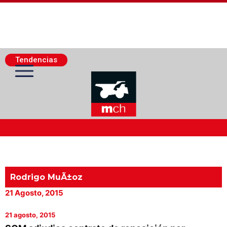
Tendencias
Actualidad Minera
Minería Superficie
Rodrigo MuÃ±oz
21 Agosto, 2015
Minerí­a Subterránea
21 agosto, 2015