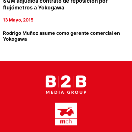
SQM adjudica contrato de reposición por
Proveedores
flujómetros a Yokogawa
Canal Digital
13 Mayo, 2015
Columnas de Opinión
Rodrigo Muñoz asume como gerente comercial en
Yokogawa
Designaciones
Calendario de Eventos
Revistas Digital
Siguenos