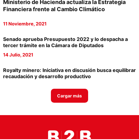
Ministerio de Hacienda actualiza la Estrategia
Proveedores
Financiera frente al Cambio Climático
Canal Digital
11 Noviembre, 2021
Columnas de Opinión
Senado aprueba Presupuesto 2022 y lo despacha a
Designaciones
tercer trámite en la Cámara de Diputados
14 Julio, 2021
Calendario de Eventos
Revistas Digital
Royalty minero: Iniciativa en discusión busca equilibrar
recaudación y desarrollo productivo
Siguenos
Cargar más