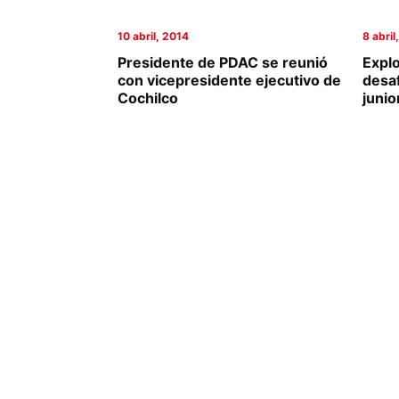
Columnas de Opinión
10 abril, 2014
8 abril
Presidente de PDAC se reunió
Expl
Designaciones
con vicepresidente ejecutivo de
desa
Cochilco
junio
Calendario de Eventos
Revistas Digital
Siguenos