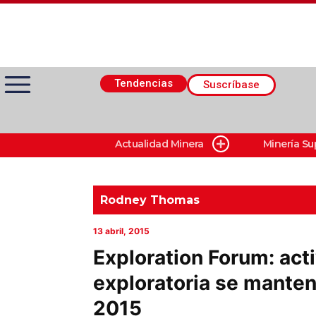
Tendencias
Suscríbase
Actualidad Minera
Minería Su
Actualidad Minera
Minería Superficie
Rodney Thomas
13 abril, 2015
Minerí­a Subterránea
Exploration Forum: act
exploratoria se manten
Proveedores
2015
Canal Digital