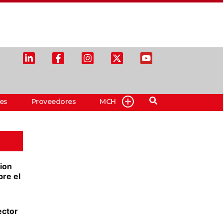
es
Proveedores
MCH
ion
bre el
ector